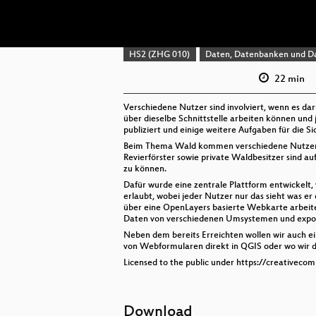
HS2 (ZHG 010)
Daten, Datenbanken und D
22 min
Verschiedene Nutzer sind involviert, wenn es d
über dieselbe Schnittstelle arbeiten können und
publiziert und einige weitere Aufgaben für die 
Beim Thema Wald kommen verschiedene Nutzer un
Revierförster sowie private Waldbesitzer sind a
zu können.
Dafür wurde eine zentrale Plattform entwickelt, 
erlaubt, wobei jeder Nutzer nur das sieht was er
über eine OpenLayers basierte Webkarte arbeiten
Daten von verschiedenen Umsystemen und export
Neben dem bereits Erreichten wollen wir auch ein
von Webformularen direkt in QGIS oder wo wir d
Licensed to the public under https://creativeco
Download