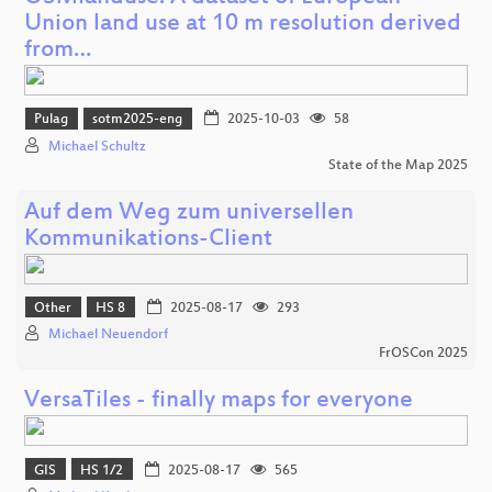
Union land use at 10 m resolution derived
from…
Pulag
sotm2025-eng
2025-10-03
58
Michael Schultz
State of the Map 2025
Auf dem Weg zum universellen
Kommunikations-Client
Other
HS 8
2025-08-17
293
Michael Neuendorf
FrOSCon 2025
VersaTiles - finally maps for everyone
GIS
HS 1/2
2025-08-17
565