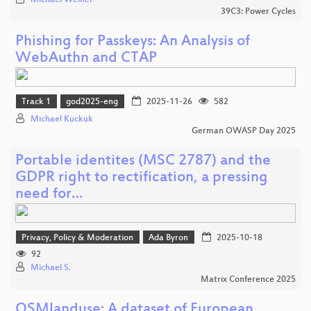
Michael Weiner
39C3: Power Cycles
Phishing for Passkeys: An Analysis of
WebAuthn and CTAP
Track 1
god2025-eng
2025-11-26
582
Michael Kuckuk
German OWASP Day 2025
Portable identites (MSC 2787) and the
GDPR right to rectification, a pressing
need for…
Privacy, Policy & Moderation
Ada Byron
2025-10-18
92
Michael S.
Matrix Conference 2025
OSMlanduse: A dataset of European