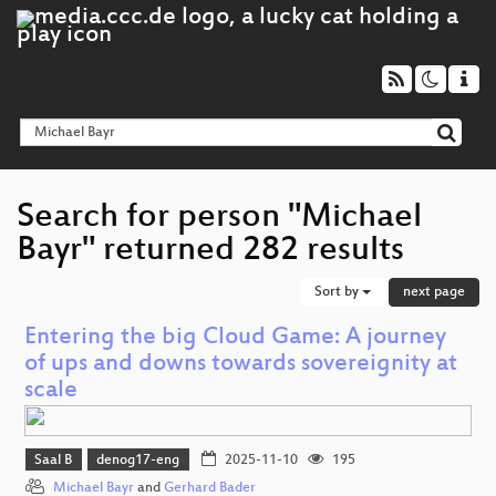
Search for person "Michael
Bayr" returned 282 results
Sort by
next page
Entering the big Cloud Game: A journey
of ups and downs towards sovereignity at
scale
Saal B
denog17-eng
2025-11-10
195
Michael Bayr
and
Gerhard Bader