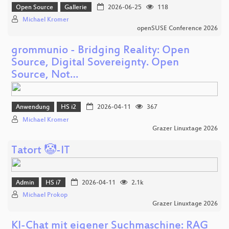
Open Source
Gallerie
2026-06-25
118
Michael Kromer
openSUSE Conference 2026
grommunio - Bridging Reality: Open
Source, Digital Sovereignty. Open
Source, Not…
Anwendung
HS i2
2026-04-11
367
Michael Kromer
Grazer Linuxtage 2026
Tatort 🤡-IT
Admin
HS i7
2026-04-11
2.1k
Michael Prokop
Grazer Linuxtage 2026
KI-Chat mit eigener Suchmaschine: RAG