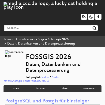
browse
conferences
geo
fossgis2026
Daten, Datenbanken und Datenprozessierung
FOSSGIS 2026
Daten, Datenbanken und
Datenprozessierung
Full playlist:
Video
/
Audio
https://fossgis-konferenz.de/2026/
name
duration
date
view count
PostgreSQL und Postgis für Einsteiger