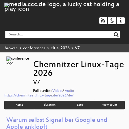
browse
conferences
clt
2026
V7
Chemnitzer Linux-Tage
2026
V7
Full playlist:
Video
/
Audio
https://chemnitzer.linux-tage.de/2026/de/
name
duration
date
view count
Warum selbst Signal bei Google und
Apple anklopft