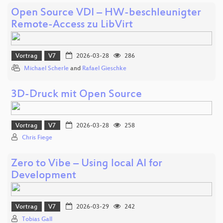
Open Source VDI – HW-beschleunigter
Remote-Access zu LibVirt
Vortrag
V7
2026-03-28
286
Michael Scherle
and
Rafael Gieschke
3D-Druck mit Open Source
Vortrag
V7
2026-03-28
258
Chris Fiege
Zero to Vibe – Using local AI for
Development
Vortrag
V7
2026-03-29
242
Tobias Gall