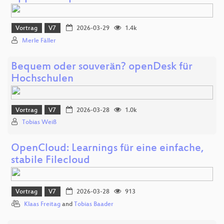
Vortrag
V7
2026-03-29
1.4k
Merle Fäller
Bequem oder souverän? openDesk für
Hochschulen
Vortrag
V7
2026-03-28
1.0k
Tobias Weiß
OpenCloud: Learnings für eine einfache,
stabile Filecloud
Vortrag
V7
2026-03-28
913
Klaas Freitag
and
Tobias Baader