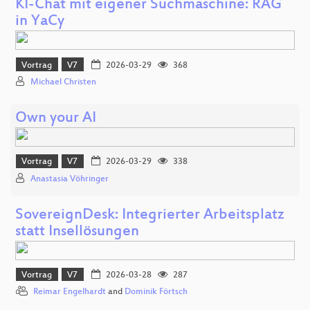
KI-Chat mit eigener Suchmaschine: RAG
in YaCy
Vortrag
V7
2026-03-29
368
Michael Christen
Own your AI
Vortrag
V7
2026-03-29
338
Anastasia Vöhringer
SovereignDesk: Integrierter Arbeitsplatz
statt Insellösungen
Vortrag
V7
2026-03-28
287
Reimar Engelhardt
and
Dominik Förtsch