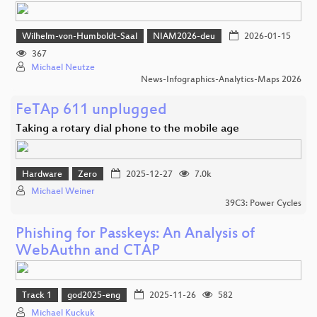
Wilhelm-von-Humboldt-Saal
NIAM2026-deu
2026-01-15
367
Michael Neutze
News-Infographics-Analytics-Maps 2026
FeTAp 611 unplugged
Taking a rotary dial phone to the mobile age
Hardware
Zero
2025-12-27
7.0k
Michael Weiner
39C3: Power Cycles
Phishing for Passkeys: An Analysis of
WebAuthn and CTAP
Track 1
god2025-eng
2025-11-26
582
Michael Kuckuk