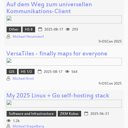
Auf dem Weg zum universellen
Kommunikations-Client
Other
HS 8
2025-08-17
293
Michael Neuendorf
FrOSCon 2025
VersaTiles - finally maps for everyone
GIS
HS 1/2
2025-08-17
564
Michael Kreil
FrOSCon 2025
My 2025 Linux + Go self-hosting stack
Software and Infrastructure
ZKM Kubus
2025-06-21
1.2k
Michael Stapelberg