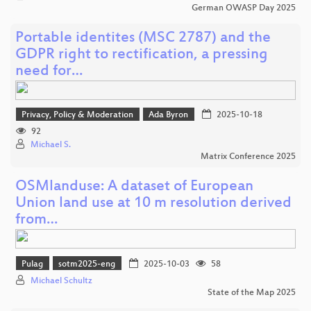
German OWASP Day 2025
Portable identites (MSC 2787) and the
GDPR right to rectification, a pressing
need for…
Privacy, Policy & Moderation
Ada Byron
2025-10-18
92
Michael S.
Matrix Conference 2025
OSMlanduse: A dataset of European
Union land use at 10 m resolution derived
from…
Pulag
sotm2025-eng
2025-10-03
58
Michael Schultz
State of the Map 2025