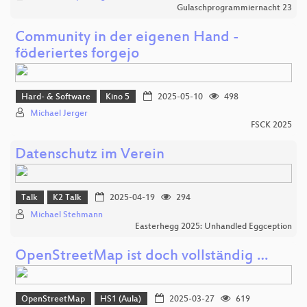
Gulaschprogrammiernacht 23
Community in der eigenen Hand -
föderiertes forgejo
Hard- & Software
Kino 5
2025-05-10
498
Michael Jerger
FSCK 2025
Datenschutz im Verein
Talk
K2 Talk
2025-04-19
294
Michael Stehmann
Easterhegg 2025: Unhandled Eggception
OpenStreetMap ist doch vollständig …
OpenStreetMap
HS1 (Aula)
2025-03-27
619