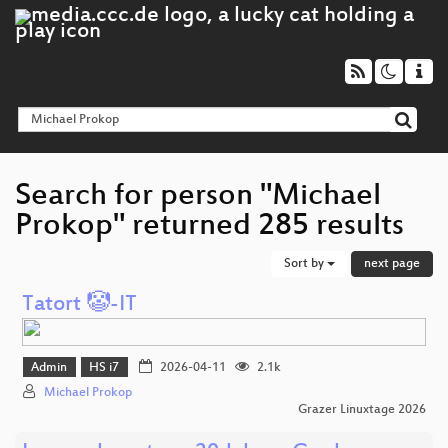
Search for person "Michael
Prokop" returned 285 results
Sort by
next page
Tatort 🤡-IT
Admin
HS i7
2026-04-11
2.1k
Michael Prokop
Grazer Linuxtage 2026