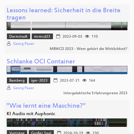
Lessons learned: Sicherheit in die Breite
tragen
Darmstadt
mrmcd23
2023-09-03
110
Georg Pauer
MRMCD 2023 - Wem gehört die Wirklichkeit?
Schlanke OCI Container
Bamberg
iger-2023
2023-07-21
164
Georg Pauer
Intergalaktische Erfahrungsreise 2023
"Wie lernt eine Maschine?"
KI Audio mit Auphonic
Vorträge
Großer Saal
2024-10-19
230