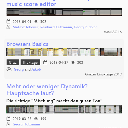
music score editor
2016-04-09
502
Matevž Jekovec, Reinhard Katzmann, Georg Rudolph
miniLAC 16
Browsers Basics
Graz
linuxtage
2019-04-27
303
Georg
and
Jakob
Grazer Linuxtage 2019
Mehr oder weniger Dynamik?
Hauptsache laut?
Die richtige "Mischung" macht den guten Ton!
2019-03-23
199
Georg Holzmann