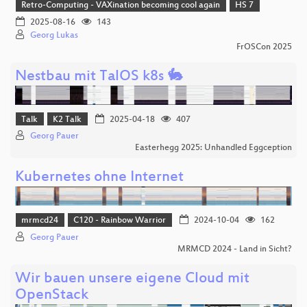
Retro-Computing - VAXination becoming cool again
HS 7
2025-08-16
143
Georg Lukas
FrOSCon 2025
Nestbau mit TalOS k8s 🐇
Talk
K2 Talk
2025-04-18
407
Georg Pauer
Easterhegg 2025: Unhandled Eggception
Kubernetes ohne Internet
mrmcd24
C120 - Rainbow Warrior
2024-10-04
162
Georg Pauer
MRMCD 2024 - Land in Sicht?
Wir bauen unsere eigene Cloud mit
OpenStack