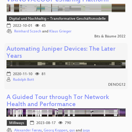
VIANOVA.COOP eSharing Plattform
Digital und Nachhaltig – Transformative Geschäftsmodelle
2022-10-01
45
Reinhard Sczech
and
Klaus Grieger
Bits & Bäume 2022
Automating Juniper Devices: The Later
Years
2020-11-10
81
Rudolph Bott
DENOG12
A Guided Tour through Tor Network
Health and Performance
Milliways
2023-08-17
790
Alexander Færøy
,
Georg Koppen
,
gus
and
juga