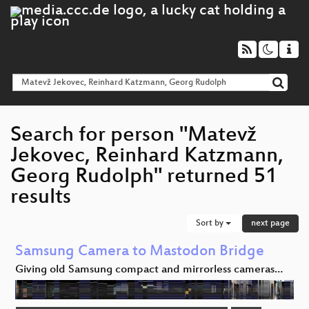
Search for person "Matevž
Jekovec, Reinhard Katzmann,
Georg Rudolph" returned 51
results
Sort by
next page
Samsung Camera to Mastodon Bridge
Giving old Samsung compact and mirrorless cameras…