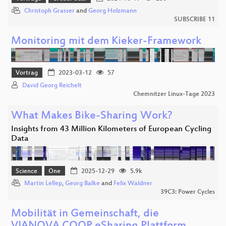
Christoph Grasser
and
Georg Holzmann
SUBSCRIBE 11
Monitoring mit dem Kieker-Framework
Vortrag
2023-03-12
57
David Georg Reichelt
Chemnitzer Linux-Tage 2023
What Makes Bike-Sharing Work?
Insights from 43 Million Kilometers of European Cycling
Data
Science
One
2025-12-29
5.9k
Martin Lellep
,
Georg Balke
and
Felix Waldner
39C3: Power Cycles
Mobilität in Gemeinschaft, die