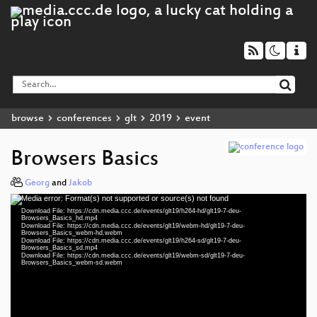
browse
conferences
glt
2019
event
Browsers Basics
Georg
and
Jakob
Media error: Format(s) not supported or source(s) not found
Video
Download File: https://cdn.media.ccc.de/events/glt19/h264-hd/glt19-7-deu-
Player
Browsers_Basics_hd.mp4
Download File: https://cdn.media.ccc.de/events/glt19/webm-hd/glt19-7-deu-
Browsers_Basics_webm-hd.webm
Download File: https://cdn.media.ccc.de/events/glt19/h264-sd/glt19-7-deu-
Browsers_Basics_sd.mp4
Download File: https://cdn.media.ccc.de/events/glt19/webm-sd/glt19-7-deu-
deu 1080p (mp4)
Browsers_Basics_webm-sd.webm
deu 1080p (webm)
deu 576p (mp4)