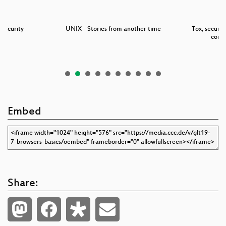
Security
UNIX - Stories from another time
Tox, secure
comm
Embed
Share: