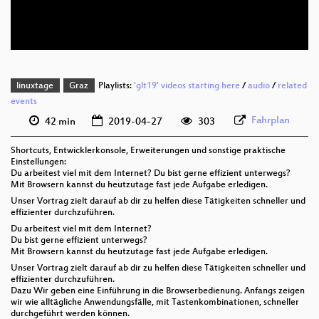
deu 576p (webm)
linuxtage
Graz
Playlists:
'glt19' videos starting here
/
audio
/
related
events
Fahrplan
42 min
2019-04-27
303
Shortcuts, Entwicklerkonsole, Erweiterungen und sonstige praktische
Einstellungen:
Du arbeitest viel mit dem Internet? Du bist gerne effizient unterwegs?
Mit Browsern kannst du heutzutage fast jede Aufgabe erledigen.
Unser Vortrag zielt darauf ab dir zu helfen diese Tätigkeiten schneller und
effizienter durchzuführen.
Du arbeitest viel mit dem Internet?
Du bist gerne effizient unterwegs?
Mit Browsern kannst du heutzutage fast jede Aufgabe erledigen.
Unser Vortrag zielt darauf ab dir zu helfen diese Tätigkeiten schneller und
effizienter durchzuführen.
Dazu Wir geben eine Einführung in die Browserbedienung. Anfangs zeigen
wir wie alltägliche Anwendungsfälle, mit Tastenkombinationen, schneller
durchgeführt werden können.