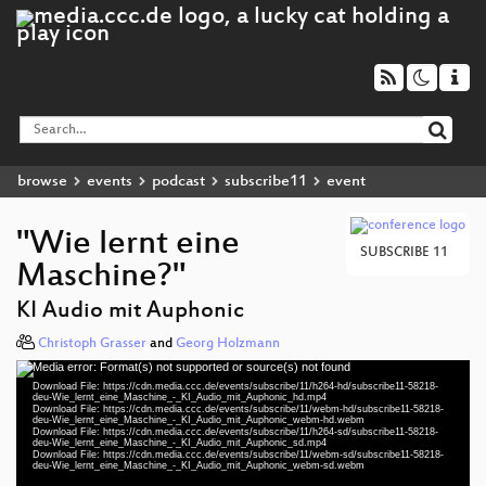
browse
events
podcast
subscribe11
event
"Wie lernt eine
SUBSCRIBE 11
Maschine?"
KI Audio mit Auphonic
Christoph Grasser
and
Georg Holzmann
Media error: Format(s) not supported or source(s) not found
Video
Download File: https://cdn.media.ccc.de/events/subscribe/11/h264-hd/subscribe11-58218-
Player
deu-Wie_lernt_eine_Maschine_-_KI_Audio_mit_Auphonic_hd.mp4
Download File: https://cdn.media.ccc.de/events/subscribe/11/webm-hd/subscribe11-58218-
deu-Wie_lernt_eine_Maschine_-_KI_Audio_mit_Auphonic_webm-hd.webm
Download File: https://cdn.media.ccc.de/events/subscribe/11/h264-sd/subscribe11-58218-
deu-Wie_lernt_eine_Maschine_-_KI_Audio_mit_Auphonic_sd.mp4
Download File: https://cdn.media.ccc.de/events/subscribe/11/webm-sd/subscribe11-58218-
deu 1080p (mp4)
deu-Wie_lernt_eine_Maschine_-_KI_Audio_mit_Auphonic_webm-sd.webm