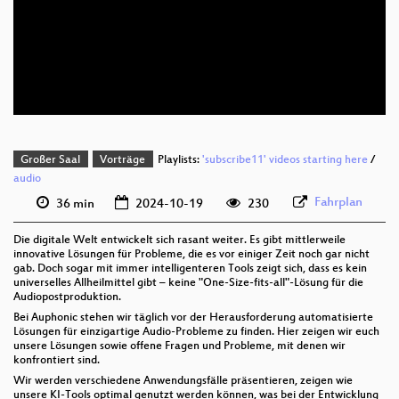
deu 1080p (webm)
deu 576p (mp4)
deu 576p (webm)
Großer Saal
Vorträge
Playlists:
'subscribe11' videos starting here
/
audio
Fahrplan
36 min
2024-10-19
230
Die digitale Welt entwickelt sich rasant weiter. Es gibt mittlerweile
innovative Lösungen für Probleme, die es vor einiger Zeit noch gar nicht
gab. Doch sogar mit immer intelligenteren Tools zeigt sich, dass es kein
universelles Allheilmittel gibt – keine "One-Size-fits-all"-Lösung für die
Audiopostproduktion.
Bei Auphonic stehen wir täglich vor der Herausforderung automatisierte
Lösungen für einzigartige Audio-Probleme zu finden. Hier zeigen wir euch
unsere Lösungen sowie offene Fragen und Probleme, mit denen wir
konfrontiert sind.
Wir werden verschiedene Anwendungsfälle präsentieren, zeigen wie
unsere KI-Tools optimal genutzt werden können, was bei der Entwicklung