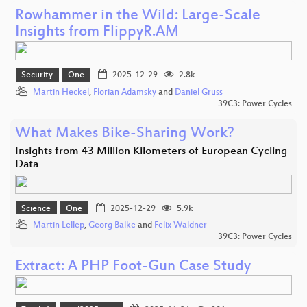
Rowhammer in the Wild: Large-Scale
Insights from FlippyR.AM
Security
One
2025-12-29
2.8k
Martin Heckel
,
Florian Adamsky
and
Daniel Gruss
39C3: Power Cycles
What Makes Bike-Sharing Work?
Insights from 43 Million Kilometers of European Cycling
Data
Science
One
2025-12-29
5.9k
Martin Lellep
,
Georg Balke
and
Felix Waldner
39C3: Power Cycles
Extract: A PHP Foot-Gun Case Study