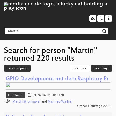
Search for person "Martin"
returned 220 results
previous page
Sort by
next page
GPIO Development mit dem Raspberry Pi
Hardware
2024-04-06
178
Martin Strohmayer
and
Manfred Wallner
Grazer Linuxtage 2024