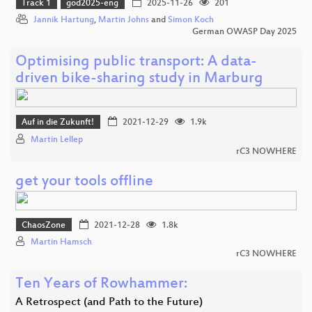
Track 1
god2025-eng
2025-11-26
201
Jannik Hartung
,
Martin Johns
and
Simon Koch
German OWASP Day 2025
Optimising public transport: A data-
driven bike-sharing study in Marburg
Auf in die Zukunft!
2021-12-29
1.9k
Martin Lellep
rC3 NOWHERE
get your tools offline
ChaosZone
2021-12-28
1.8k
Martin Hamsch
rC3 NOWHERE
Ten Years of Rowhammer:
A Retrospect (and Path to the Future)