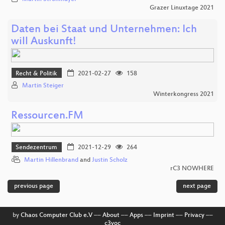
Grazer Linuxtage 2021
Daten bei Staat und Unternehmen: Ich
will Auskunft!
Recht & Politik
2021-02-27
158
Martin Steiger
Winterkongress 2021
Ressourcen.FM
Sendezentrum
2021-12-29
264
Martin Hillenbrand
and
Justin Scholz
rC3 NOWHERE
previous page
next page
by
Chaos Computer Club e.V
––
About
––
Apps
––
Imprint
––
Privacy
––
c3voc