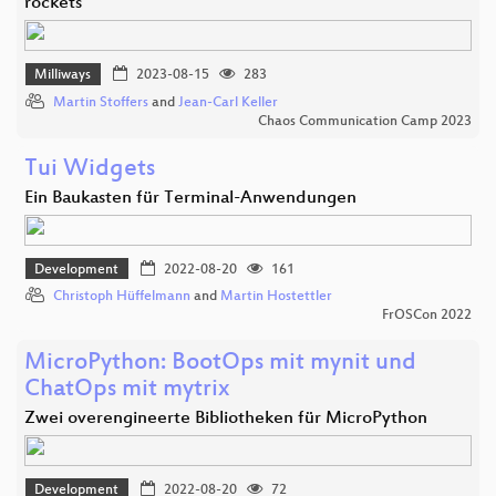
rockets
Milliways
2023-08-15
283
Martin Stoffers
and
Jean-Carl Keller
Chaos Communication Camp 2023
Tui Widgets
Ein Baukasten für Terminal-Anwendungen
Development
2022-08-20
161
Christoph Hüffelmann
and
Martin Hostettler
FrOSCon 2022
MicroPython: BootOps mit mynit und
ChatOps mit mytrix
Zwei overengineerte Bibliotheken für MicroPython
Development
2022-08-20
72