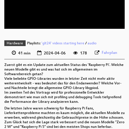
deu 576p (mp4)
deu 576p (webm)
Hardware
Playlists:
'glt24' videos starting here
/
audio
Fahrplan
41 min
2024-04-06
178
Zuerst gibt es ein Update zum aktuellen Status des 'Raspberry Pi'. Welche
neuen Modelle gibt es und was hat sich im allgemeinen im
Softwarebereich getan?
Viele beliebte GPIO-Libraries wurden in letzter Zeit nicht mehr aktiv
weiterentwickelt - was bedeutet das für den Endanwender? Welche Vor-
und Nachteile bringt die allgemeine GPIO-Library libgpiod.
Im zweiten Teil des Vortrags wird für professionelle Entwickler
demonstriert wie man sich mit profiling und debugging Tools tiefgreifend
die Performance der Library analysieren kann.
Die letzten Jahre waren schwierig für Raspberry Pi Fans,
Lieferkettenprobleme machten es kaum möglich, die aktuellen Modelle zu
erwerben, während gleichzeitig die Gebrauchtpreise in die Höhe schossen.
Zum Glück hat sich die Lage stark verbessert und die neuen Modelle "Zero
2 W" und "Raspberry Pi 5" sind bei den meisten Shops nun lieferbar.