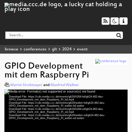
browse
conferences
glt
2024
event
GPIO Development
mit dem Raspberry Pi
Martin Strohmayer
and
Manfred Wallner
Media error: Format(s) not supported or source(s) not found
Video
Download File: https://cdn.media.ccc.de/events/glt24/h264-hd/glt24-462-deu-
Player
GPIO_Development_mit_dem_Raspberry_Pi_hd.mp4
Download File: https://cdn.media.ccc.de/events/glt24/webm-hd/glt24-462-deu-
GPIO_Development_mit_dem_Raspberry_Pi_webm-hd.webm
Download File: https://cdn.media.ccc.de/events/glt24/h264-sd/glt24-462-deu-
GPIO_Development_mit_dem_Raspberry_Pi_sd.mp4
Download File: https://cdn.media.ccc.de/events/glt24/webm-sd/glt24-462-deu-
deu 1080p (mp4)
GPIO_Development_mit_dem_Raspberry_Pi_webm-sd.webm
deu 1080p (webm)