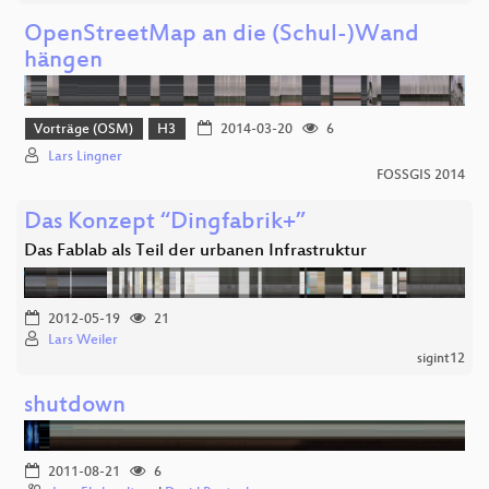
OpenStreetMap an die (Schul-)Wand
hängen
Vorträge (OSM)
H3
2014-03-20
6
Lars Lingner
FOSSGIS 2014
Das Konzept “Dingfabrik+”
Das Fablab als Teil der urbanen Infrastruktur
2012-05-19
21
Lars Weiler
sigint12
shutdown
2011-08-21
6