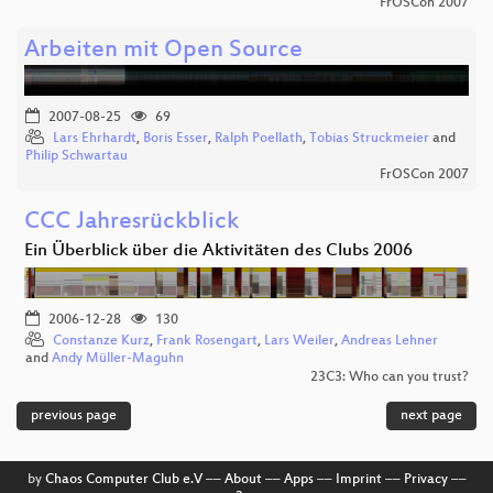
FrOSCon 2007
Arbeiten mit Open Source
2007-08-25
69
Lars Ehrhardt
,
Boris Esser
,
Ralph Poellath
,
Tobias Struckmeier
and
Philip Schwartau
FrOSCon 2007
CCC Jahresrückblick
Ein Überblick über die Aktivitäten des Clubs 2006
2006-12-28
130
Constanze Kurz
,
Frank Rosengart
,
Lars Weiler
,
Andreas Lehner
and
Andy Müller-Maguhn
23C3: Who can you trust?
previous page
next page
by
Chaos Computer Club e.V
––
About
––
Apps
––
Imprint
––
Privacy
––