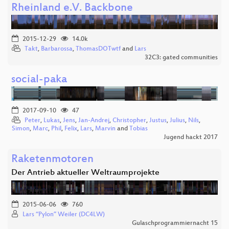
Rheinland e.V. Backbone
2015-12-29
14.0k
Takt
,
Barbarossa
,
ThomasDOTwtf
and
Lars
32C3: gated communities
social-paka
2017-09-10
47
Peter
,
Lukas
,
Jens
,
Jan-Andrej
,
Christopher
,
Justus
,
Julius
,
Nils
,
Simon
,
Marc
,
Phil
,
Felix
,
Lars
,
Marvin
and
Tobias
Jugend hackt 2017
Raketenmotoren
Der Antrieb aktueller Weltraumprojekte
2015-06-06
760
Lars “Pylon” Weiler (DC4LW)
Gulaschprogrammiernacht 15