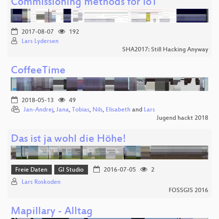
Commissioning methods for IoT
2017-08-07
192
Lars Lydersen
SHA2017: Still Hacking Anyway
CoffeeTime
2018-05-13
49
Jan-Andrej
,
Jana
,
Tobias
,
Nils
,
Elisabeth
and
Lars
Jugend hackt 2018
Das ist ja wohl die Höhe!
Freie Daten
GI Studio
2016-07-05
2
Lars Roskoden
FOSSGIS 2016
Mapillary - Alltag