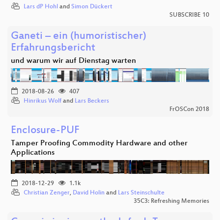
Lars dP Hohl
and
Simon Dückert
SUBSCRIBE 10
Ganeti – ein (humoristischer)
Erfahrungsbericht
und warum wir auf Dienstag warten
2018-08-26
407
Hinrikus Wolf
and
Lars Beckers
FrOSCon 2018
Enclosure-PUF
Tamper Proofing Commodity Hardware and other
Applications
2018-12-29
1.1k
Christian Zenger
,
David Holin
and
Lars Steinschulte
35C3: Refreshing Memories