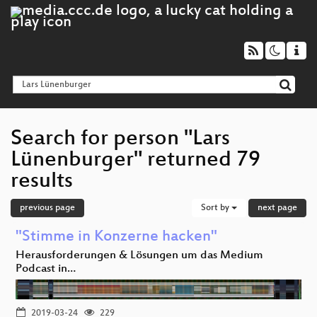
Search for person "Lars
Lünenburger" returned 79
results
previous page
Sort by
next page
"Stimme in Konzerne hacken"
Herausforderungen & Lösungen um das Medium
Podcast in…
2019-03-24
229