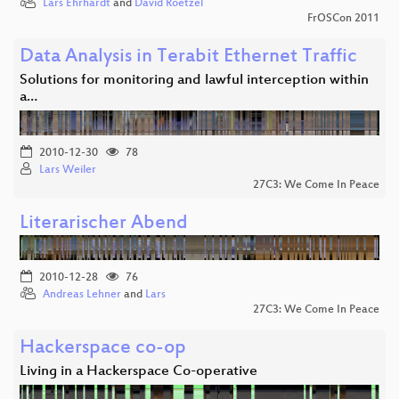
Lars Ehrhardt
and
David Roetzel
FrOSCon 2011
Data Analysis in Terabit Ethernet Traffic
Solutions for monitoring and lawful interception within
a…
2010-12-30
78
Lars Weiler
27C3: We Come In Peace
Literarischer Abend
2010-12-28
76
Andreas Lehner
and
Lars
27C3: We Come In Peace
Hackerspace co-op
Living in a Hackerspace Co-operative