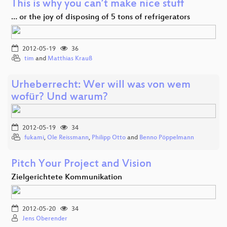
This is why you can’t make nice stuff
… or the joy of disposing of 5 tons of refrigerators
2012-05-19
36
tim
and
Matthias Krauß
Urheberrecht: Wer will was von wem
wofür? Und warum?
2012-05-19
34
fukami
,
Ole Reissmann
,
Philipp Otto
and
Benno Pöppelmann
Pitch Your Project and Vision
Zielgerichtete Kommunikation
2012-05-20
34
Jens Oberender