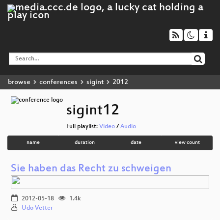
browse
conferences
sigint
2012
sigint12
Full playlist:
Video
/
Audio
name
duration
date
view count
Sie haben das Recht zu schweigen
2012-05-18
1.4k
Udo Vetter