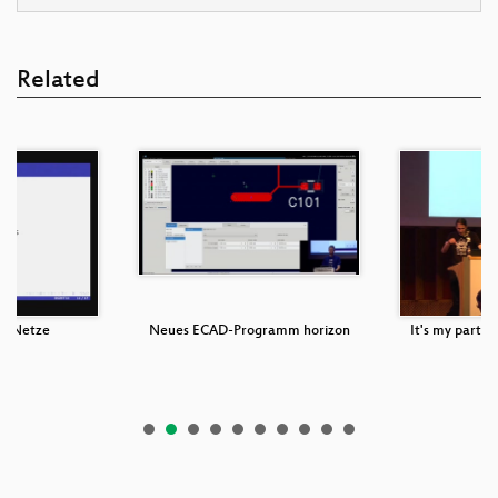
Related
er Netze
Neues ECAD-Programm horizon
It's my party a