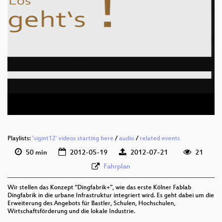
eng 576p (mp4)
eng 576p (webm)
Playlists:
'sigint12' videos starting here
/
audio
/
related events
50 min
2012-05-19
2012-07-21
21
Fahrplan
Wir stellen das Konzept “Dingfabrik+”, wie das erste Kölner Fablab
Dingfabrik in die urbane Infrastruktur integriert wird. Es geht dabei um die
Erweiterung des Angebots für Bastler, Schulen, Hochschulen,
Wirtschaftsförderung und die lokale Industrie.