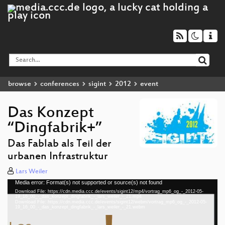
browse
conferences
sigint
2012
event
Das Konzept
“Dingfabrik+”
Das Fablab als Teil der
urbanen Infrastruktur
Lars Weiler
Media error: Format(s) not supported or source(s) not found
Video
Download File: https://cdn.media.ccc.de/events/sigint12/mp4/vortrag_mp6_og_-_2012-05-
Player
19_16_00_-_das_konzept_dingfabrik_-_lars_weiler_-_21.mp4
Download File: https://cdn.media.ccc.de/events/sigint12/webm/vortrag_mp6_og_-_2012-05-
19_16_00_-_das_konzept_dingfabrik_-_lars_weiler_-_21.webm