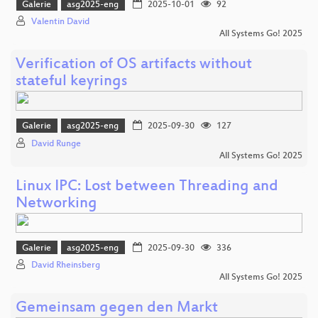
Galerie
asg2025-eng
2025-10-01
92
Valentin David
All Systems Go! 2025
Verification of OS artifacts without
stateful keyrings
Galerie
asg2025-eng
2025-09-30
127
David Runge
All Systems Go! 2025
Linux IPC: Lost between Threading and
Networking
Galerie
asg2025-eng
2025-09-30
336
David Rheinsberg
All Systems Go! 2025
Gemeinsam gegen den Markt