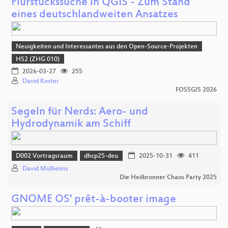
Flurstückssuche in QGIS - Zum Stand
eines deutschlandweiten Ansatzes
Neuigkeiten und Interessantes aus den Open-Source-Projekten
HS2 (ZHG 010)
2026-03-27
255
David Koster
FOSSGIS 2026
Segeln für Nerds: Aero- und
Hydrodynamik am Schiff
D002 Vortragsraum
dhcp25-deu
2025-10-31
411
David Mülheims
Die Heilbronner Chaos Party 2025
GNOME OS' prêt-à-booter image