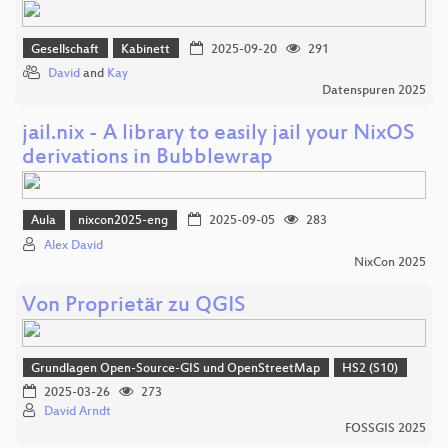
Gesellschaft
Kabinett
2025-09-20
291
David
and
Kay
Datenspuren 2025
jail.nix - A library to easily jail your NixOS
derivations in Bubblewrap
Aula
nixcon2025-eng
2025-09-05
283
Alex David
NixCon 2025
Von Proprietär zu QGIS
Grundlagen Open-Source-GIS und OpenStreetMap
HS2 (S10)
2025-03-26
273
David Arndt
FOSSGIS 2025