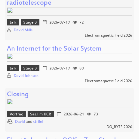
radiotelescope
talk
Stage B
2026-07-19
72
David Mills
Electromagnetic Field 2026
An Internet for the Solar System
talk
Stage B
2026-07-19
80
David Johnson
Electromagnetic Field 2026
Closing
Vortrag
Saal im KCR
2026-06-21
73
David
and
strifel
DO_BYTE 2026