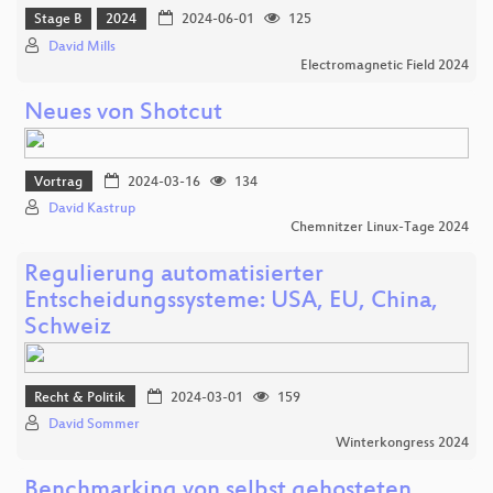
Stage B
2024
2024-06-01
125
David Mills
Electromagnetic Field 2024
Neues von Shotcut
Vortrag
2024-03-16
134
David Kastrup
Chemnitzer Linux-Tage 2024
Regulierung automatisierter
Entscheidungssysteme: USA, EU, China,
Schweiz
Recht & Politik
2024-03-01
159
David Sommer
Winterkongress 2024
Benchmarking von selbst gehosteten