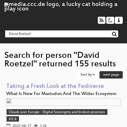
Search for person "David
Roetzel" returned 155 results
Sort by
next page
Taking a Fresh Look at the Fediverse
What Is New For Mastodon And The Wider Ecosystem
Clouds over Europe - Digital Soverignty and broken promises
HS 8
2025-08-17
1.3k