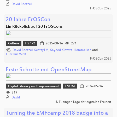
David Roetzel
FrOSCon 2025
20 Jahre FrOSCon
Ein Rückblick auf 20 FrOSCons
Culture
HS 1/2
2025-08-16
271
David Roetzel
,
ScottyTM
,
Sayeed Klewitz-Hommelsen
and
Hinrikus Wolf
FrOSCon 2025
Erste Schritte mit OpenStreetMap
Digital Literacy and Empowerment
ENUM
2026-05-16
319
David
5. Tübinger Tage der digitalen Freiheit
Turning the EMFcamp 2018 badge into a