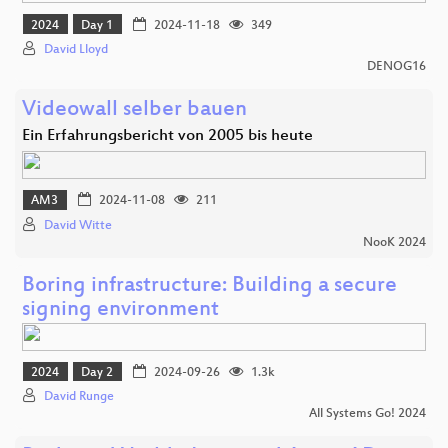
2024
Day 1
2024-11-18
349
David Lloyd
DENOG16
Videowall selber bauen
Ein Erfahrungsbericht von 2005 bis heute
AM3
2024-11-08
211
David Witte
NooK 2024
Boring infrastructure: Building a secure
signing environment
2024
Day 2
2024-09-26
1.3k
David Runge
All Systems Go! 2024