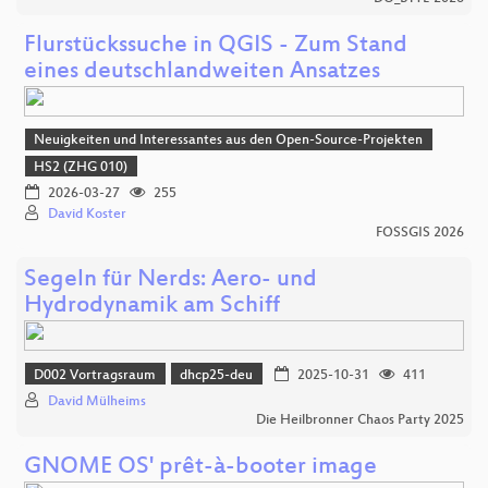
Flurstückssuche in QGIS - Zum Stand
eines deutschlandweiten Ansatzes
Neuigkeiten und Interessantes aus den Open-Source-Projekten
HS2 (ZHG 010)
2026-03-27
255
David Koster
FOSSGIS 2026
Segeln für Nerds: Aero- und
Hydrodynamik am Schiff
D002 Vortragsraum
dhcp25-deu
2025-10-31
411
David Mülheims
Die Heilbronner Chaos Party 2025
GNOME OS' prêt-à-booter image