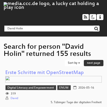
Search for person "David
Holin" returned 155 results
Sort by
next page
Erste Schritte mit OpenStreetMap
Digital Literacy and Empowerment
ENUM
2026-05-16
319
David
5. Tübinger Tage der digitalen Freiheit