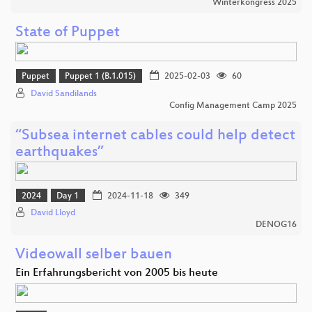
Winterkongress 2025
State of Puppet
Puppet
Puppet 1 (B.1.015)
2025-02-03
60
David Sandilands
Config Management Camp 2025
“Subsea internet cables could help detect
earthquakes”
2024
Day 1
2024-11-18
349
David Lloyd
DENOG16
Videowall selber bauen
Ein Erfahrungsbericht von 2005 bis heute