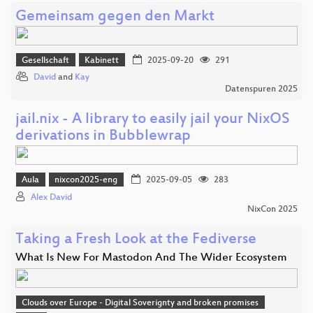
Gemeinsam gegen den Markt
Gesellschaft
Kabinett
2025-09-20
291
David
and
Kay
Datenspuren 2025
jail.nix - A library to easily jail your NixOS
derivations in Bubblewrap
Aula
nixcon2025-eng
2025-09-05
283
Alex David
NixCon 2025
Taking a Fresh Look at the Fediverse
What Is New For Mastodon And The Wider Ecosystem
Clouds over Europe - Digital Soverignty and broken promises