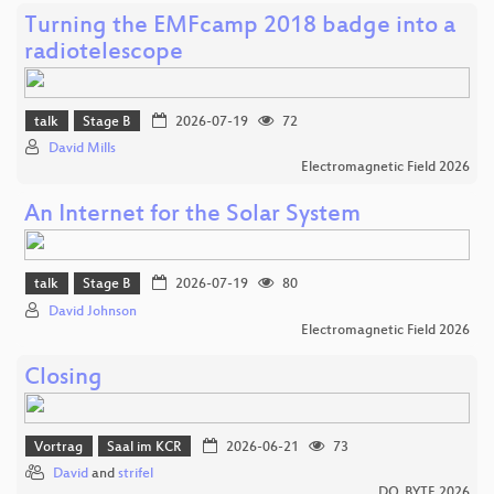
Turning the EMFcamp 2018 badge into a
radiotelescope
talk
Stage B
2026-07-19
72
David Mills
Electromagnetic Field 2026
An Internet for the Solar System
talk
Stage B
2026-07-19
80
David Johnson
Electromagnetic Field 2026
Closing
Vortrag
Saal im KCR
2026-06-21
73
David
and
strifel
DO_BYTE 2026