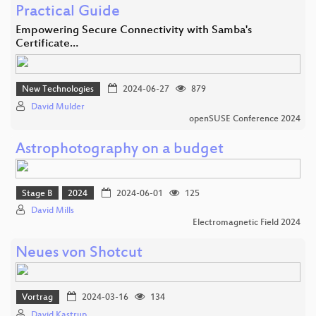
Practical Guide
Empowering Secure Connectivity with Samba's
Certificate…
New Technologies
2024-06-27
879
David Mulder
openSUSE Conference 2024
Astrophotography on a budget
Stage B
2024
2024-06-01
125
David Mills
Electromagnetic Field 2024
Neues von Shotcut
Vortrag
2024-03-16
134
David Kastrup