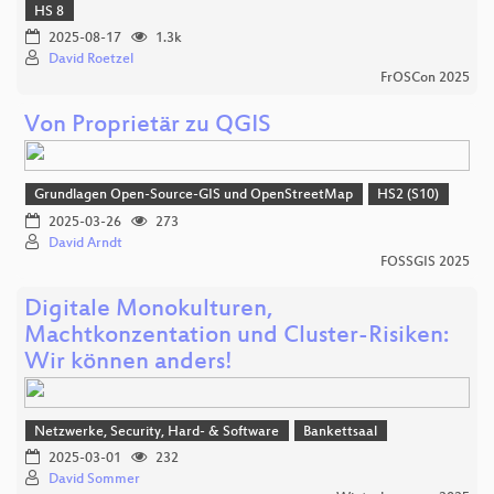
HS 8
2025-08-17
1.3k
David Roetzel
FrOSCon 2025
Von Proprietär zu QGIS
Grundlagen Open-Source-GIS und OpenStreetMap
HS2 (S10)
2025-03-26
273
David Arndt
FOSSGIS 2025
Digitale Monokulturen,
Machtkonzentation und Cluster-Risiken:
Wir können anders!
Netzwerke, Security, Hard- & Software
Bankettsaal
2025-03-01
232
David Sommer