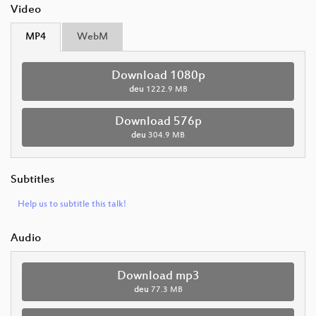
Video
MP4
WebM
Download 1080p
deu
1222.9 MB
Download 576p
deu
304.9 MB
Subtitles
Help us to subtitle this talk!
Audio
Download mp3
deu
77.3 MB