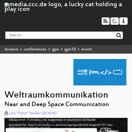
browse
conferences
gpn
gpn16
event
Weltraumkommunikation
Near and Deep Space Communication
Lars “Pylon” Weiler (DC4LW)
Media error: Format(s) not supported or source(s) not found
Video
Download File: https://cdn.media.ccc.de/events/gpn/gpn16/h264-hd/gpn16-7577-deu-
Player
Weltraumkommunikation_hd.mp4
Download File: https://cdn.media.ccc.de/events/gpn/gpn16/webm-hd/gpn16-7577-deu-