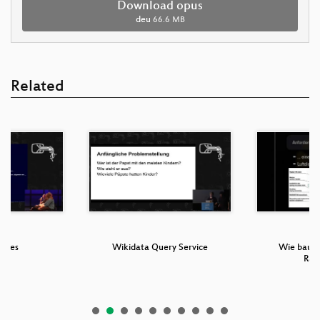
Download opus
deu
66.6 MB
Related
bytes
Wikidata Query Service
Wie baut 
Rau