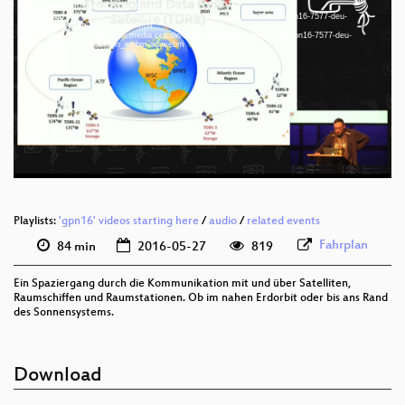
Weltraumkommunikation_webm-hd.webm
Download File: https://cdn.media.ccc.de/events/gpn/gpn16/h264-sd/gpn16-7577-deu-
Weltraumkommunikation_sd.mp4
Download File: https://cdn.media.ccc.de/events/gpn/gpn16/webm-sd/gpn16-7577-deu-
deu 1080p (mp4)
Weltraumkommunikation_webm-sd.webm
deu 1080p (webm)
deu 576p (mp4)
deu 576p (webm)
Playlists:
'gpn16' videos starting here
/
audio
/
related events
Fahrplan
84 min
2016-05-27
819
Ein Spaziergang durch die Kommunikation mit und über Satelliten,
Raumschiffen und Raumstationen. Ob im nahen Erdorbit oder bis ans Rand
des Sonnensystems.
Download