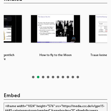
eigentlich
How to fly to the Moon
Traue keinem 
iffe
ni
Embed