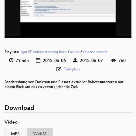
eng 576p (mp4)
eng 576p (webm)
Playlists:
'gpn15' videos starting here
/
audio
/
related events
79 min
2015-06-06
2015-06-07
760
Fahrplan
Beschreibung von Funktion und Einsatz aktueller Raketenmotoren mit
einem Blick auf das zu verwirklichende Ziel.
Download
Video
MP4
WebM