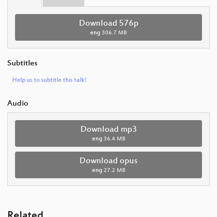
Download 576p
eng
306.7 MB
Subtitles
Help us to subtitle this talk!
Audio
Download mp3
eng
36.4 MB
Download opus
eng
27.2 MB
Related