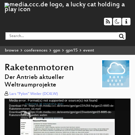
browse
conferences
gpn
gpn15
event
Raketenmotoren
Der Antrieb aktueller
Weltraumprojekte
Lars “Pylon” Weiler (DC4LW)
Media error: Format(s) not supported or source(s) not found
Video
Download File: https://cdn.media.ccc.de/events/gpn/gpn15/h264-hq/gpn15-6685-de-
Player
Raketenmotoren_sd.mp4
Download File: https://cdn.media.ccc.de/events/gpn/gpn15/webm/gpn15-6685-de-
Raketenmotoren_webm.webm