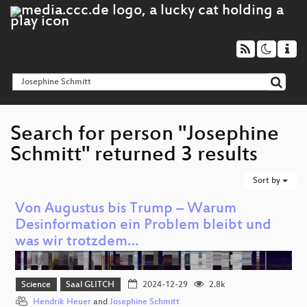
Search for person "Josephine
Schmitt" returned 3 results
Sort by
Von Augustus bis Trump – Warum
Desinformation ein Problem bleibt und
was wir trotzdem…
Science
Saal GLITCH
2024-12-29
2.8k
Hendrik Heuer
and
Josephine Schmitt