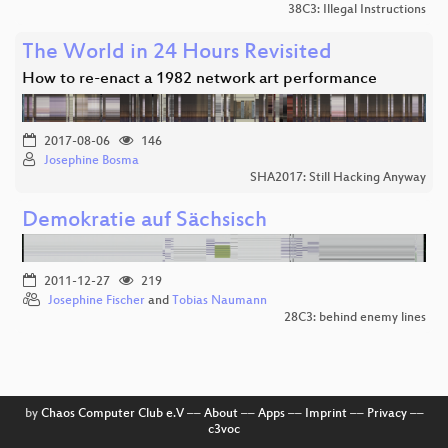
38C3: Illegal Instructions
The World in 24 Hours Revisited
How to re-enact a 1982 network art performance
2017-08-06
146
Josephine Bosma
SHA2017: Still Hacking Anyway
Demokratie auf Sächsisch
2011-12-27
219
Josephine Fischer
and
Tobias Naumann
28C3: behind enemy lines
by
Chaos Computer Club e.V
––
About
––
Apps
––
Imprint
––
Privacy
––
c3voc