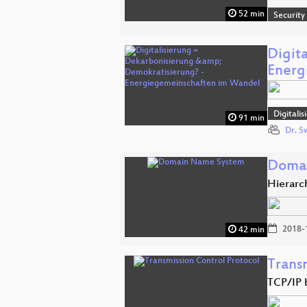
52 min
Security
Digit
Energ
Digitali
91 min
Dr. S
Doma
Hierarc
2018-
42 min
Trans
TCP/IP 