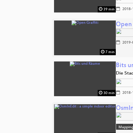
2018-
39 min
Open 
2019-
7 min
Bits 
Die Sta
2018-
30 min
OsmInE
Mappin