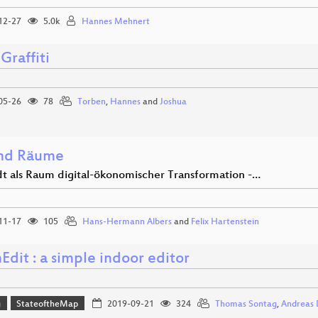
12-27
5.0k
Hannes Mehnert
Graffiti
05-26
78
Torben
,
Hannes
and
Joshua
und Räume
dt als Raum digital-ökonomischer Transformation -…
11-17
105
Hans-Hermann Albers
and
Felix Hartenstein
dit : a simple indoor editor
g
StateoftheMap
2019-09-21
324
Thomas Sontag
,
Andreas 