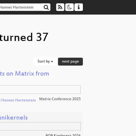
eturned 37
Sort by
next page
hts on Matrix from
Matrix Conference 2025
d
Hannes Hartenstein
unikernels
BOB Konferenz 2026