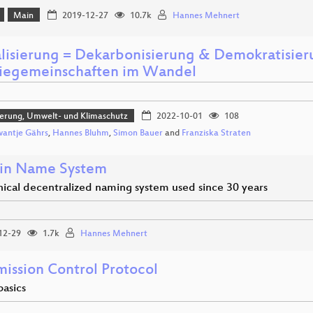
Main
2019-12-27
10.7k
Hannes Mehnert
alisierung = Dekarbonisierung & Demokratisier
iegemeinschaften im Wandel
sierung, Umwelt- und Klimaschutz
2022-10-01
108
wantje Gährs
,
Hannes Bluhm
,
Simon Bauer
and
Franziska Straten
in Name System
hical decentralized naming system used since 30 years
12-29
1.7k
Hannes Mehnert
mission Control Protocol
basics