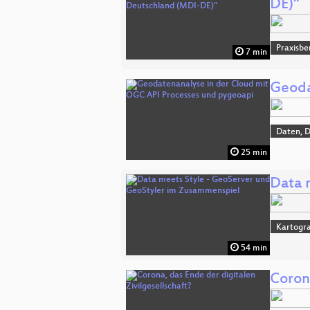
DE)“
Praxisbe
7 min
Geoda
Daten, 
25 min
Data 
Kartogra
54 min
Corona