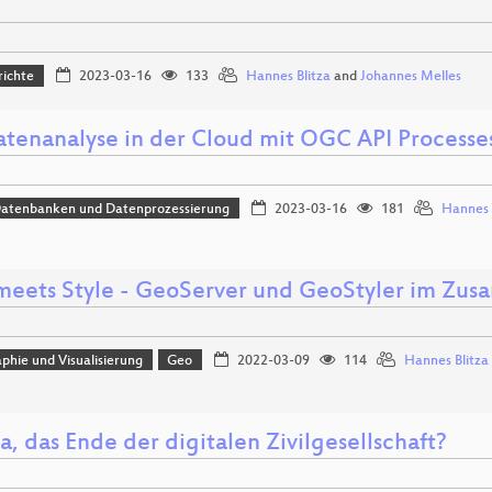
richte
2023-03-16
133
Hannes Blitza
and
Johannes Melles
tenanalyse in der Cloud mit OGC API Processe
Datenbanken und Datenprozessierung
2023-03-16
181
Hannes 
meets Style - GeoServer und GeoStyler im Zus
phie und Visualisierung
Geo
2022-03-09
114
Hannes Blitza
, das Ende der digitalen Zivilgesellschaft?