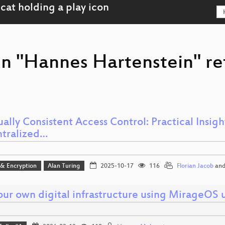
on "Hannes Hartenstein" r
ally Consistent Access Control: Practical Insig
tralized…
 & Encryption
Alan Turing
2025-10-17
116
Florian Jacob
an
our own digital infrastructure using MirageOS 