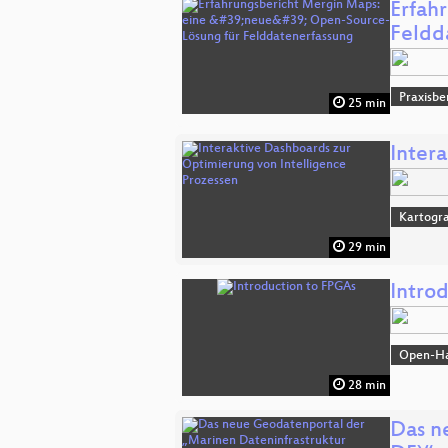
Erfah
Feldd
Praxisbe
25 min
Inter
Kartogra
29 min
Intro
Open-H
28 min
Das n