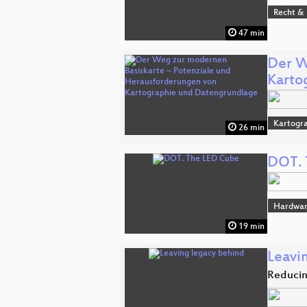
Recht & 
47 min
Der W
Karto
Kartogra
26 min
DOT. 
Hardwar
19 min
Leavi
Reducin