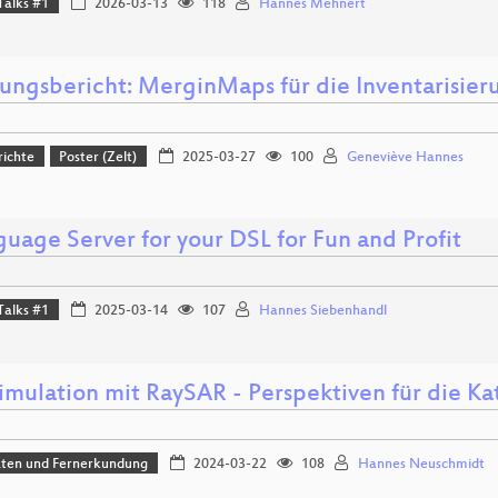
Talks #1
2026-03-13
118
Hannes Mehnert
rungsbericht: MerginMaps für die Inventarisie
richte
Poster (Zelt)
2025-03-27
100
Geneviève Hannes
uage Server for your DSL for Fun and Profit
Talks #1
2025-03-14
107
Hannes Siebenhandl
imulation mit RaySAR - Perspektiven für die Ka
aten und Fernerkundung
2024-03-22
108
Hannes Neuschmidt