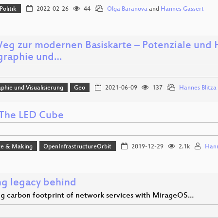
Politik
2022-02-26
44
Olga Baranova
and
Hannes Gassert
eg zur modernen Basiskarte – Potenziale und
graphie und…
phie und Visualisierung
Geo
2021-06-09
137
Hannes Blitza
The LED Cube
e & Making
OpenInfrastructureOrbit
2019-12-29
2.1k
Hann
ng legacy behind
g carbon footprint of network services with MirageOS…