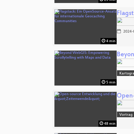
Flags
2024-
4 min
Beyon
Kartogra
5 min
Open-
Vortrag
48 min