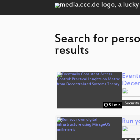
Search for pers
results
Eventu
Decen
Security
51 min
Run y