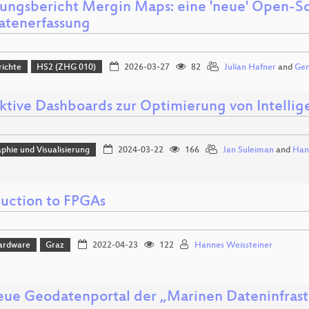
rungsbericht Mergin Maps: eine 'neue' Open-S
atenerfassung
richte
HS2 (ZHG 010)
2026-03-27
82
Julian Hafner
and
Gen
aktive Dashboards zur Optimierung von Intelli
phie und Visualisierung
2024-03-22
166
Jan Suleiman
and
Hann
duction to FPGAs
ardware
Graz
2022-04-23
122
Hannes Weissteiner
eue Geodatenportal der „Marinen Dateninfrast