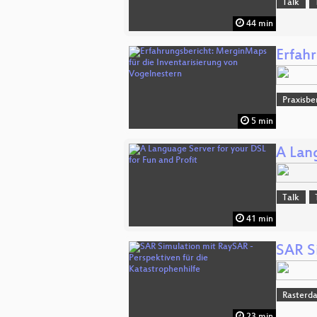
Talk
44 min
Erfah
Praxisbe
5 min
A Lang
Talk
41 min
SAR S
Rasterd
23 min