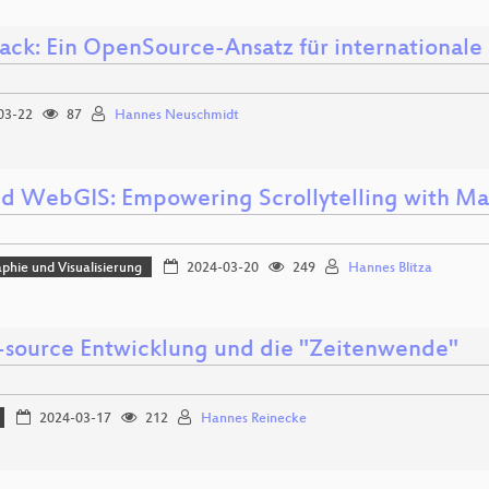
tack: Ein OpenSource-Ansatz für internationa
03-22
87
Hannes Neuschmidt
d WebGIS: Empowering Scrollytelling with Ma
phie und Visualisierung
2024-03-20
249
Hannes Blitza
source Entwicklung und die "Zeitenwende"
2024-03-17
212
Hannes Reinecke