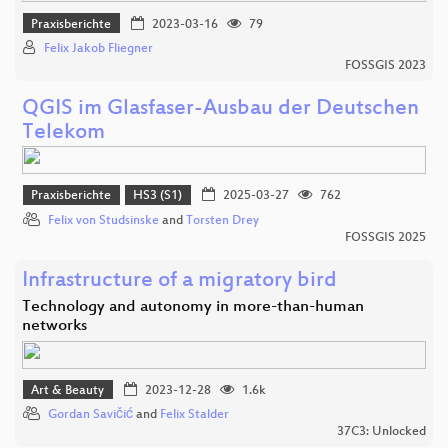
Praxisberichte
2023-03-16
79
Felix Jakob Fliegner
FOSSGIS 2023
QGIS im Glasfaser-Ausbau der Deutschen
Telekom
Praxisberichte
HS3 (S1)
2025-03-27
762
Felix von Studsinske
and
Torsten Drey
FOSSGIS 2025
Infrastructure of a migratory bird
Technology and autonomy in more-than-human
networks
Art & Beauty
2023-12-28
1.6k
Gordan Savičić
and
Felix Stalder
37C3: Unlocked