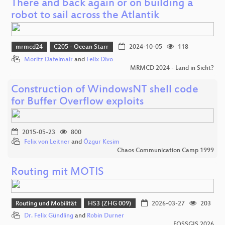
There and back again or on building a
robot to sail across the Atlantik
mrmcd24
C205 - Ocean Starr
2024-10-05
118
Moritz Dafelmair
and
Felix Divo
MRMCD 2024 - Land in Sicht?
Construction of WindowsNT shell code
for Buffer Overflow exploits
2015-05-23
800
Felix von Leitner
and
Özgur Kesim
Chaos Communication Camp 1999
Routing mit MOTIS
Routing und Mobilität
HS3 (ZHG 009)
2026-03-27
203
Dr. Felix Gündling
and
Robin Durner
FOSSGIS 2026