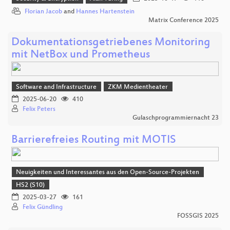
Florian Jacob
and
Hannes Hartenstein
Matrix Conference 2025
Dokumentationsgetriebenes Monitoring
mit NetBox und Prometheus
Software and Infrastructure
ZKM Medientheater
2025-06-20
410
Felix Peters
Gulaschprogrammiernacht 23
Barrierefreies Routing mit MOTIS
Neuigkeiten und Interessantes aus den Open-Source-Projekten
HS2 (S10)
2025-03-27
161
Felix Gündling
FOSSGIS 2025