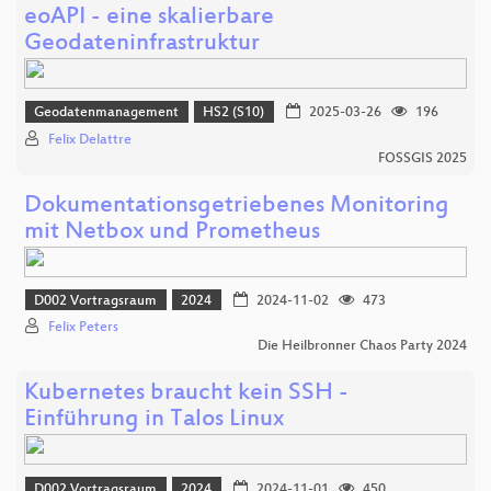
eoAPI - eine skalierbare
Geodateninfrastruktur
Geodatenmanagement
HS2 (S10)
2025-03-26
196
Felix Delattre
FOSSGIS 2025
Dokumentationsgetriebenes Monitoring
mit Netbox und Prometheus
D002 Vortragsraum
2024
2024-11-02
473
Felix Peters
Die Heilbronner Chaos Party 2024
Kubernetes braucht kein SSH -
Einführung in Talos Linux
D002 Vortragsraum
2024
2024-11-01
450