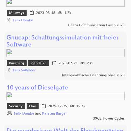
Milliways
2023-08-18
1.2k
Felix Domke
Chaos Communication Camp 2023
Gnucap: Schaltungssimulation mit freier
Software
Bamberg
iger-2023
2023-07-21
231
Felix Salfelder
Intergalaktische Erfahrungsreise 2023
10 years of Dieselgate
Security
One
2025-12-29
19.7k
Felix Domke
and
Karsten Burger
39C3: Power Cycles