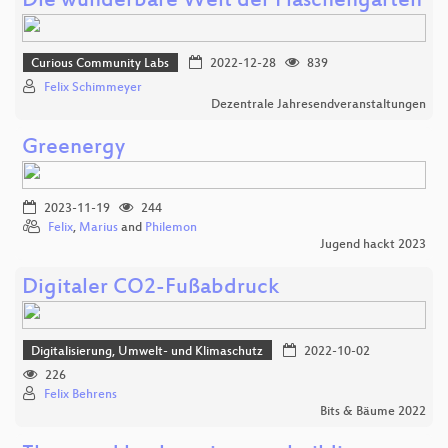
Die wunderbare Welt der Flaschengärten
Curious Community Labs
2022-12-28
839
Felix Schimmeyer
Dezentrale Jahresendveranstaltungen
Greenergy
2023-11-19
244
Felix
,
Marius
and
Philemon
Jugend hackt 2023
Digitaler CO2-Fußabdruck
Digitalisierung, Umwelt- und Klimaschutz
2022-10-02
226
Felix Behrens
Bits & Bäume 2022