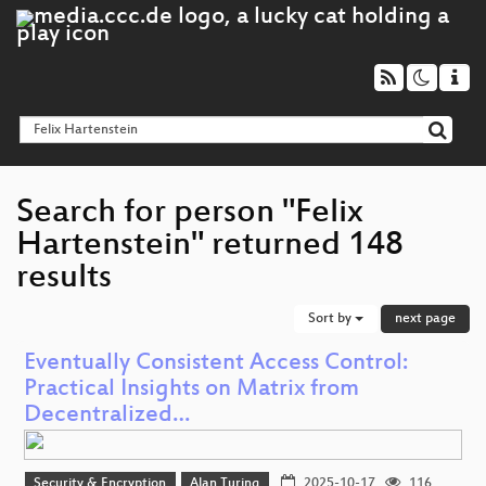
Search for person "Felix
Hartenstein" returned 148
results
Sort by
next page
Eventually Consistent Access Control:
Practical Insights on Matrix from
Decentralized…
Security & Encryption
Alan Turing
2025-10-17
116