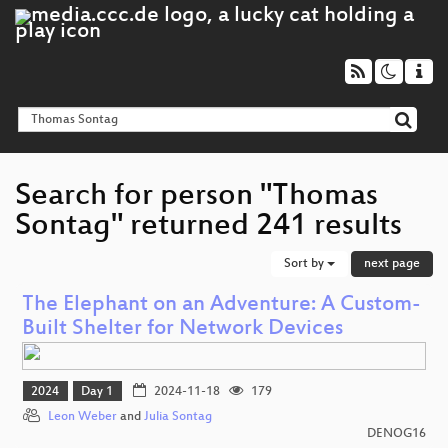
Search for person "Thomas
Sontag" returned 241 results
Sort by
next page
The Elephant on an Adventure: A Custom-
Built Shelter for Network Devices
2024
Day 1
2024-11-18
179
Leon Weber
and
Julia Sontag
DENOG16