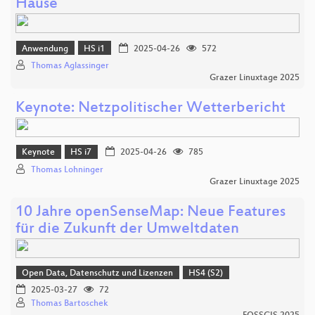
Hause
Anwendung
HS i1
2025-04-26
572
Thomas Aglassinger
Grazer Linuxtage 2025
Keynote: Netzpolitischer Wetterbericht
Keynote
HS i7
2025-04-26
785
Thomas Lohninger
Grazer Linuxtage 2025
10 Jahre openSenseMap: Neue Features
für die Zukunft der Umweltdaten
Open Data, Datenschutz und Lizenzen
HS4 (S2)
2025-03-27
72
Thomas Bartoschek