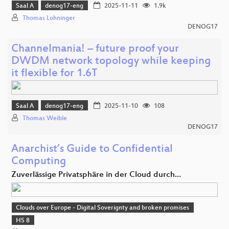
Saal A
denog17-eng
2025-11-11
1.9k
Thomas Lohninger
DENOG17
Channelmania! – future proof your
DWDM network topology while keeping
it flexible for 1.6T
Saal A
denog17-eng
2025-11-10
108
Thomas Weible
DENOG17
Anarchist’s Guide to Confidential
Computing
Zuverlässige Privatsphäre in der Cloud durch…
Clouds over Europe - Digital Soverignty and broken promises
HS 8