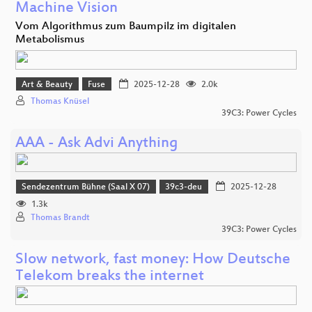
Machine Vision
Vom Algorithmus zum Baumpilz im digitalen
Metabolismus
Art & Beauty
Fuse
2025-12-28
2.0k
Thomas Knüsel
39C3: Power Cycles
AAA - Ask Advi Anything
Sendezentrum Bühne (Saal X 07)
39c3-deu
2025-12-28
1.3k
Thomas Brandt
39C3: Power Cycles
Slow network, fast money: How Deutsche
Telekom breaks the internet