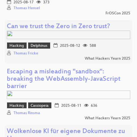
2025-08-17
373
Thomas Hensel
FrOSCon 2025
Can we trust the Zero in Zero trust?
Hacking
Delphinus
2025-08-12
588
Thomas Fricke
What Hackers Yearn 2025
Escaping a misleading "sandbox":
breaking the WebAssembly-JavaScript
barrier
Hacking
Cassiopeia
2025-08-11
636
Thomas Rinsma
What Hackers Yearn 2025
Wolkenlose KI für eigene Dokumente zu