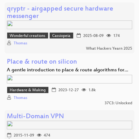
qryptr - airgapped secure hardware
messenger
Wonderful creations
Cassiopeia
2025-08-09
174
Thomas
What Hackers Yearn 2025
Place & route on silicon
A gentle introduction to place & route algorithms for…
Hardware & Making
2023-12-27
1.8k
Thomas
37C3: Unlocked
Multi-Domain VPN
2015-11-09
474