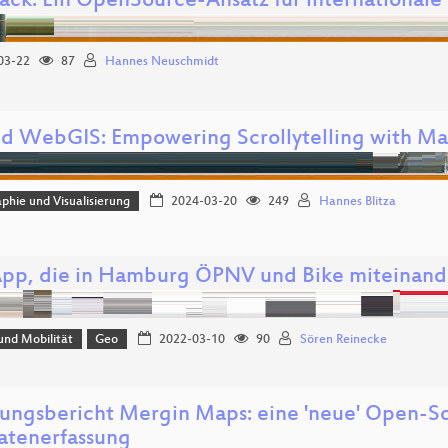
tack: Ein OpenSource-Ansatz für internationa
03-22
87
Hannes Neuschmidt
d WebGIS: Empowering Scrollytelling with Ma
phie und Visualisierung
2024-03-20
249
Hannes Blitza
App, die in Hamburg ÖPNV und Bike miteinand
und Mobilität
Geo
2022-03-10
90
Sören Reinecke
rungsbericht Mergin Maps: eine 'neue' Open-S
atenerfassung