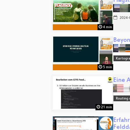
Flags
2024-
4 min
Beyon
Kartogra
5 min
Eine 
Routing 
21 min
Erfah
Feldd