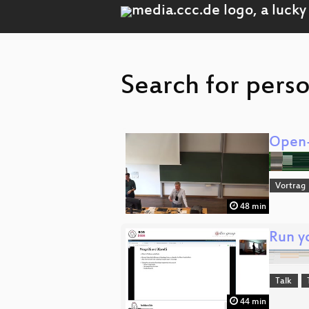
Search for pers
Open-
Vortrag
48 min
Run y
Talk
44 min