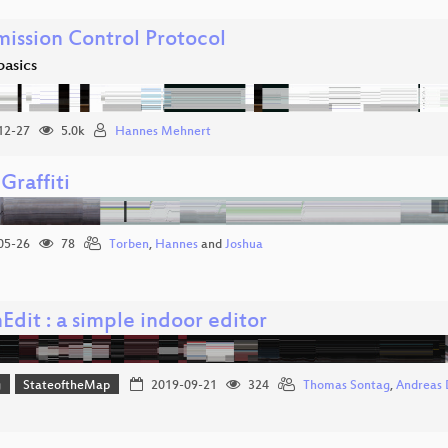
mission Control Protocol
basics
12-27
5.0k
Hannes Mehnert
Graffiti
05-26
78
Torben
,
Hannes
and
Joshua
dit : a simple indoor editor
g
StateoftheMap
2019-09-21
324
Thomas Sontag
,
Andreas 