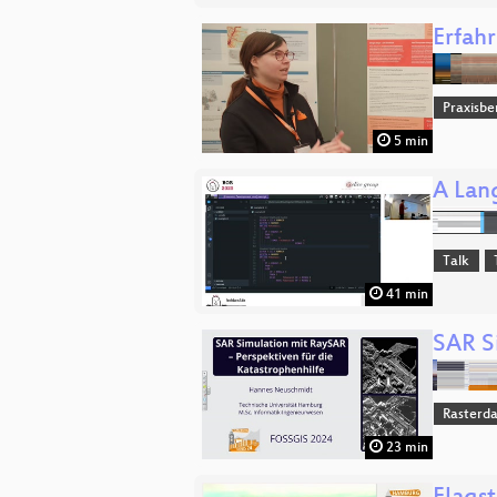
Erfah
Praxisbe
5 min
A Lang
Talk
41 min
SAR S
Rasterd
23 min