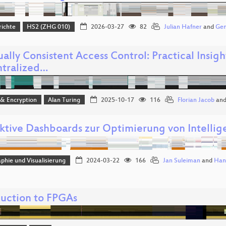
richte
HS2 (ZHG 010)
2026-03-27
82
Julian Hafner
and
Gen
ally Consistent Access Control: Practical Insig
tralized…
 & Encryption
Alan Turing
2025-10-17
116
Florian Jacob
an
aktive Dashboards zur Optimierung von Intelli
phie und Visualisierung
2024-03-22
166
Jan Suleiman
and
Hann
duction to FPGAs