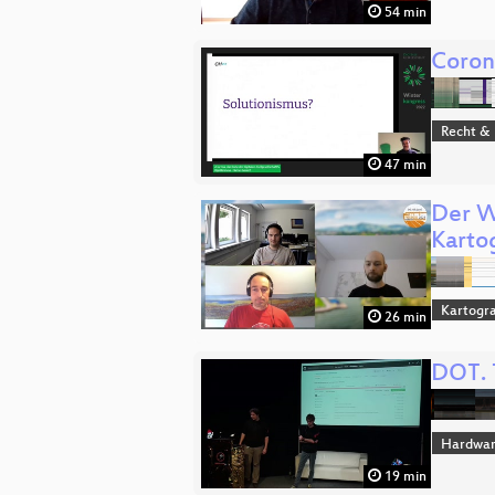
54 min
Corona
Recht & 
47 min
Der W
Karto
Kartogra
26 min
DOT. 
Hardwar
19 min