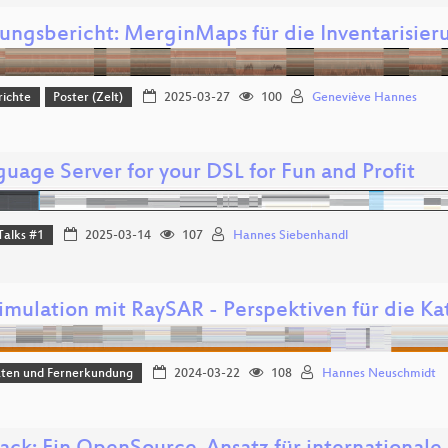
rungsbericht: MerginMaps für die Inventarisie
richte
Poster (Zelt)
2025-03-27
100
Geneviève Hannes
uage Server for your DSL for Fun and Profit
Talks #1
2025-03-14
107
Hannes Siebenhandl
imulation mit RaySAR - Perspektiven für die Ka
aten und Fernerkundung
2024-03-22
108
Hannes Neuschmidt