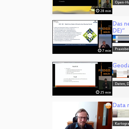
Open-H
28 min
Das n
DE)“
Praxisbe
7 min
Geoda
Daten, 
25 min
Data 
Kartogra