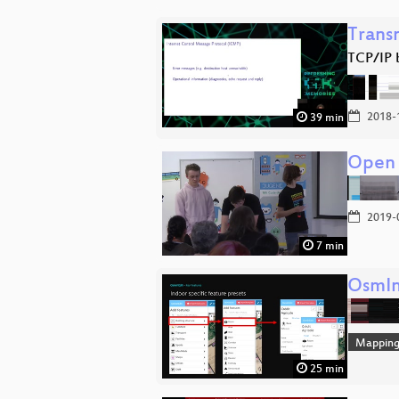
Trans
TCP/IP 
2018-
39 min
Open 
2019-
7 min
OsmInE
Mappin
25 min