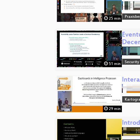
Praxisbe
25 min
Eventu
Decen
Security
51 min
Inter
Kartogra
29 min
Intro