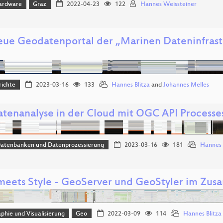
ardware
Graz
2022-04-23
122
Hannes Weissteiner
eue Geodatenportal der „Marinen Dateninfrast
richte
2023-03-16
133
Hannes Blitza
and
Johannes Melles
tenanalyse in der Cloud mit OGC API Processe
Datenbanken und Datenprozessierung
2023-03-16
181
Hannes 
meets Style - GeoServer und GeoStyler im Zus
phie und Visualisierung
Geo
2022-03-09
114
Hannes Blitza