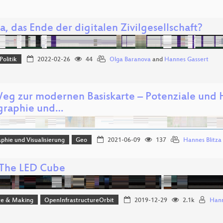
, das Ende der digitalen Zivilgesellschaft?
Politik
2022-02-26
44
Olga Baranova
and
Hannes Gassert
eg zur modernen Basiskarte – Potenziale und
graphie und…
phie und Visualisierung
Geo
2021-06-09
137
Hannes Blitza
The LED Cube
e & Making
OpenInfrastructureOrbit
2019-12-29
2.1k
Hann