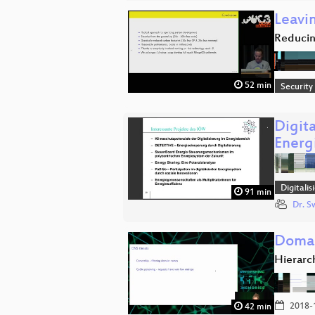
Leavi
Reducin
52 min
Security
Digit
Energ
Digitali
91 min
Dr. S
Doma
Hierarc
2018-
42 min