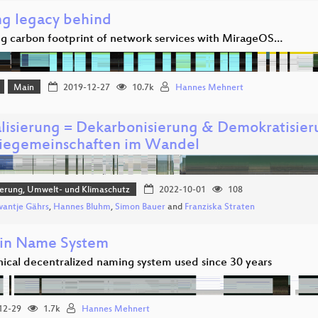
ng legacy behind
g carbon footprint of network services with MirageOS…
Main
2019-12-27
10.7k
Hannes Mehnert
alisierung = Dekarbonisierung & Demokratisier
iegemeinschaften im Wandel
sierung, Umwelt- und Klimaschutz
2022-10-01
108
wantje Gährs
,
Hannes Bluhm
,
Simon Bauer
and
Franziska Straten
in Name System
hical decentralized naming system used since 30 years
12-29
1.7k
Hannes Mehnert