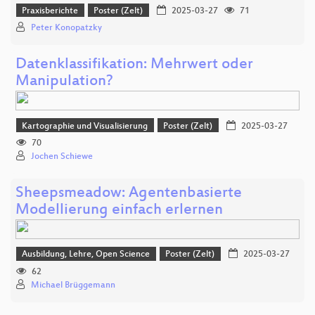
Praxisberichte
Poster (Zelt)
2025-03-27
71
Peter Konopatzky
Datenklassifikation: Mehrwert oder
Manipulation?
Kartographie und Visualisierung
Poster (Zelt)
2025-03-27
70
Jochen Schiewe
Sheepsmeadow: Agentenbasierte
Modellierung einfach erlernen
Ausbildung, Lehre, Open Science
Poster (Zelt)
2025-03-27
62
Michael Brüggemann