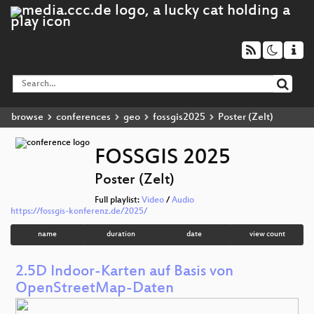
browse
conferences
geo
fossgis2025
Poster (Zelt)
FOSSGIS 2025
Poster (Zelt)
Full playlist:
Video
/
Audio
https://fossgis-konferenz.de/2025/
name
duration
date
view count
2.5D Indoor-Karten auf Basis von
OpenStreetMap-Daten