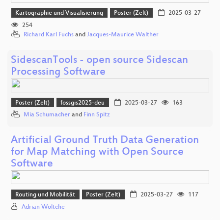
Kartographie und Visualisierung
Poster (Zelt)
2025-03-27
254
Richard Karl Fuchs
and
Jacques-Maurice Walther
SidescanTools - open source Sidescan
Processing Software
Poster (Zelt)
fossgis2025-deu
2025-03-27
163
Mia Schumacher
and
Finn Spitz
Artificial Ground Truth Data Generation
for Map Matching with Open Source
Software
Routing und Mobilität
Poster (Zelt)
2025-03-27
117
Adrian Wöltche