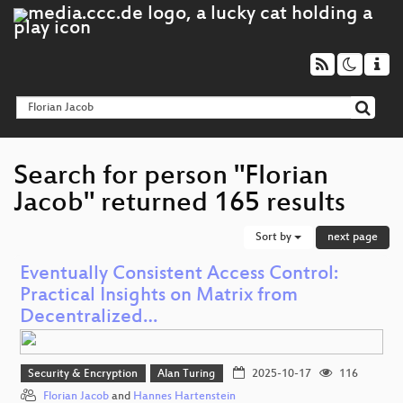
Search for person "Florian
Jacob" returned 165 results
Sort by
next page
Eventually Consistent Access Control:
Practical Insights on Matrix from
Decentralized…
Security & Encryption
Alan Turing
2025-10-17
116
Florian Jacob
and
Hannes Hartenstein