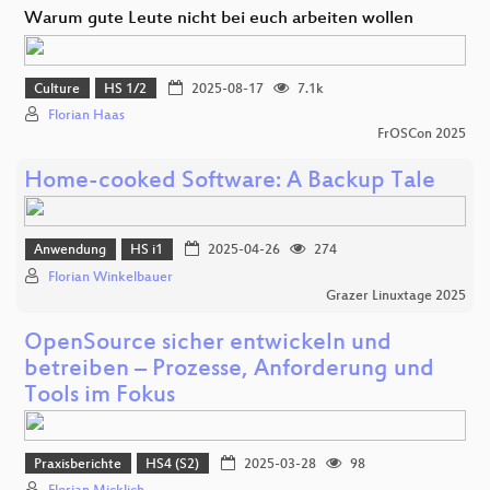
Warum gute Leute nicht bei euch arbeiten wollen
Culture
HS 1/2
2025-08-17
7.1k
Florian Haas
FrOSCon 2025
Home-cooked Software: A Backup Tale
Anwendung
HS i1
2025-04-26
274
Florian Winkelbauer
Grazer Linuxtage 2025
OpenSource sicher entwickeln und
betreiben – Prozesse, Anforderung und
Tools im Fokus
Praxisberichte
HS4 (S2)
2025-03-28
98