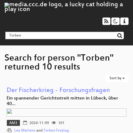
Search for person "Torben"
returned 10 results
Sort by
Der Fischerkrieg - Forschungsfragen
Ein spannender Gerichtsstreit mitten in Lübeck, über
40…
AM3
2024-11-09
101
Lea Märtens
and
Torben Freytag