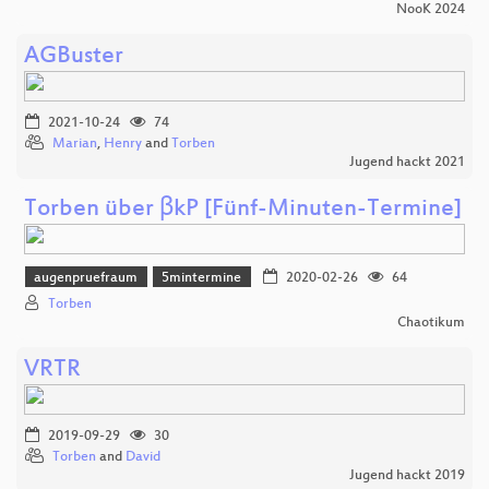
NooK 2024
AGBuster
2021-10-24
74
Marian
,
Henry
and
Torben
Jugend hackt 2021
Torben über βkP [Fünf-Minuten-Termine]
augenpruefraum
5mintermine
2020-02-26
64
Torben
Chaotikum
VRTR
2019-09-29
30
Torben
and
David
Jugend hackt 2019