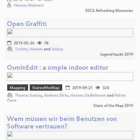
Hannes Mehnert
35C3: Refreshing Memories
Open Graffiti
2019-05-26
78
Torben
,
Hannes
and
Joshua
Jugend hackt 2019
OsmInEdit : a simple indoor editor
Mapping
StateoftheMap
2019-09-21
324
Thomas Sontag
,
Andreas Dirks
,
Hannes Geißelmann
and
Adrien
Pavie
State of the Map 2019
Wem müssen wir beim Benutzen von
Software vertrauen?