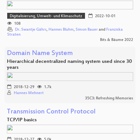
Digitalisierung, Umwelt- und Klimaschutz
2022-10-01
108
Dr. Swantje Gährs
,
Hannes Bluhm
,
Simon Bauer
and
Franziska
Straten
Bits & Bäume 2022
Domain Name System
Hierarchical decentralized naming system used since 30
years
2018-12-29
1.7k
Hannes Mehnert
35C3: Refreshing Memories
Transmission Control Protocol
TCP/IP basics
2018-12-27
5.0k