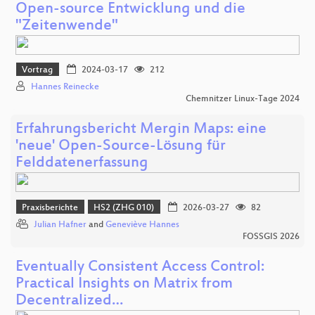
Open-source Entwicklung und die
"Zeitenwende"
Vortrag
2024-03-17
212
Hannes Reinecke
Chemnitzer Linux-Tage 2024
Erfahrungsbericht Mergin Maps: eine
'neue' Open-Source-Lösung für
Felddatenerfassung
Praxisberichte
HS2 (ZHG 010)
2026-03-27
82
Julian Hafner
and
Geneviève Hannes
FOSSGIS 2026
Eventually Consistent Access Control:
Practical Insights on Matrix from
Decentralized…