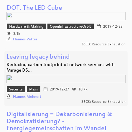
DOT. The LED Cube
Hardware & Making
OpenInfrastructureOrbit
2019-12-29
2.1k
Hannes Vatter
36C3: Resource Exhaustion
Leaving legacy behind
Reducing carbon footprint of network services with
MirageOS…
Security
Main
2019-12-27
10.7k
Hannes Mehnert
36C3: Resource Exhaustion
Digitalisierung = Dekarbonisierung &
Demokratisierung? -
Energiegemeinschaften im Wandel