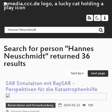
Search for person "Hannes
Neuschmidt" returned 36
results
Sort by
next page
SAR Simulation mit RaySAR -
Perspektiven für die Katastrophenhilfe
Rasterdaten und Fernerkundung
2024-03-22
108
Hannes Neuschmidt