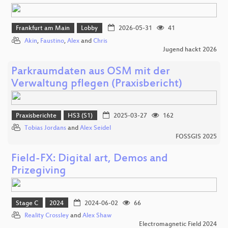
Frankfurt am Main
Lobby
2026-05-31
41
Akin
,
Faustino
,
Alex
and
Chris
Jugend hackt 2026
Parkraumdaten aus OSM mit der
Verwaltung pflegen (Praxisbericht)
Praxisberichte
HS3 (S1)
2025-03-27
162
Tobias Jordans
and
Alex Seidel
FOSSGIS 2025
Field-FX: Digital art, Demos and
Prizegiving
Stage C
2024
2024-06-02
66
Reality Crossley
and
Alex Shaw
Electromagnetic Field 2024