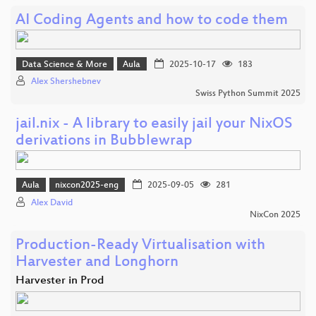
AI Coding Agents and how to code them
Data Science & More
Aula
2025-10-17
183
Alex Shershebnev
Swiss Python Summit 2025
jail.nix - A library to easily jail your NixOS
derivations in Bubblewrap
Aula
nixcon2025-eng
2025-09-05
281
Alex David
NixCon 2025
Production-Ready Virtualisation with
Harvester and Longhorn
Harvester in Prod