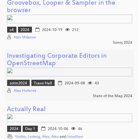
Groovebox, Looper & Sampler in the
browser
c4
2024
2024-10-19
212
Alex Milanov
Sonoj 2024
Investigating Corporate Editors in
OpenStreetMap
sotm2024
Tsavo Hall
2024-09-08
43
Alex Hoferek
State of the Map 2024
Actually Real
2024
Day 1
2024-10-06
46
Vadim
,
Ludwig
,
Alex
,
Alex
and
Jonathan