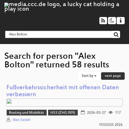
Search for person "Alex
Bolton" returned 58 results
Sort by
next page
Fußverkehrssicherheit mit offenen Daten
verbessern
Routing und Mobilität
HS3 (ZHG 009)
2026-03-27
117
Alex Seidel
FOSSGIS 2026