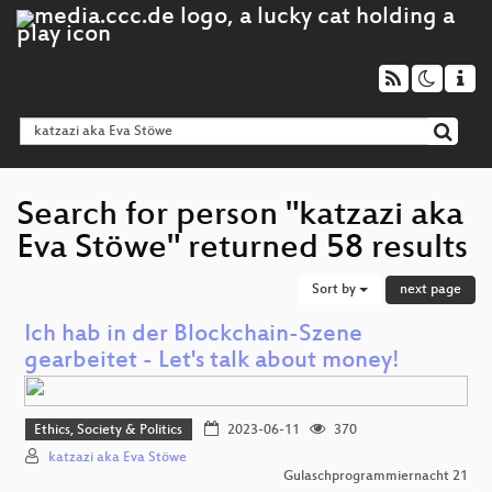
Search for person "katzazi aka
Eva Stöwe" returned 58 results
Sort by
next page
Ich hab in der Blockchain-Szene
gearbeitet - Let's talk about money!
Ethics, Society & Politics
2023-06-11
370
katzazi aka Eva Stöwe
Gulaschprogrammiernacht 21