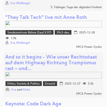
Eva Wolfangel
5. Tübinger Tage der digitalen Freiheit
"They Talk Tech" live mit Anne Roth
Sendezentrum Bühne (Saal X 07)
39c3-deu
2025-12-28
1.9k
Eva Wolfangel
39C3: Power Cycles
And so it begins - Wie unser Rechtsstaat
auf dem Highway Richtung Trumpismus
rast – und…
Ethics, Society & Politics
Ground
2025-12-27
5.5k
Eva
and
Elaha
39C3: Power Cycles
Keynote: Code Dark Age