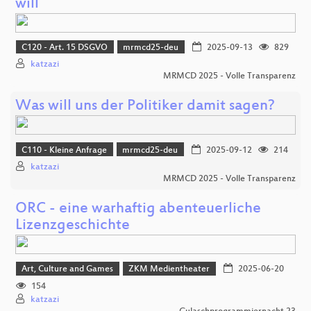
will
C120 - Art. 15 DSGVO
mrmcd25-deu
2025-09-13
829
katzazi
MRMCD 2025 - Volle Transparenz
Was will uns der Politiker damit sagen?
C110 - Kleine Anfrage
mrmcd25-deu
2025-09-12
214
katzazi
MRMCD 2025 - Volle Transparenz
ORC - eine warhaftig abenteuerliche
Lizenzgeschichte
Art, Culture and Games
ZKM Medientheater
2025-06-20
154
katzazi