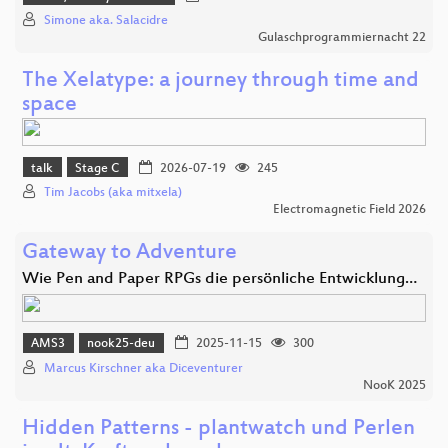
Simone aka. Salacidre
Gulaschprogrammiernacht 22
The Xelatype: a journey through time and
space
talk
Stage C
2026-07-19
245
Tim Jacobs (aka mitxela)
Electromagnetic Field 2026
Gateway to Adventure
Wie Pen and Paper RPGs die persönliche Entwicklung…
AMS3
nook25-deu
2025-11-15
300
Marcus Kirschner aka Diceventurer
NooK 2025
Hidden Patterns - plantwatch und Perlen