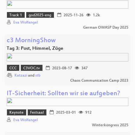
Track 1
god2025-eng
2025-11-26
1.2k
Eva Wolfangel
German OWASP Day 2025
c3 MorningShow
Tag 3: Post, Himmel, Züge
CCC
C3VOC.tv
2023-08-17
347
Katzazi
and
stb
Chaos Communication Camp 2023
IT-Sicherheit: Sollten wir sie aufgeben?
Keynote
Festsaal
2025-03-01
912
Eva Wolfangel
Winterkongress 2025