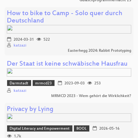
Gulaschprogrammiernacht 23
How to bike to Camp - Solo quer durch
Deutschland
2024-03-31
522
katzazi
Easterhegg 2024: Rabbit Prototyping
Der Staat ist keine schwäbische Hausfrau
Darmstadt
mrmcd23
2023-09-03
253
katzazi
MRMCD 2023 - Wem gehört die Wirklichkeit?
Privacy by Lying
Digital Literacy and Empowerment
BOOL
2026-05-16
1.7k