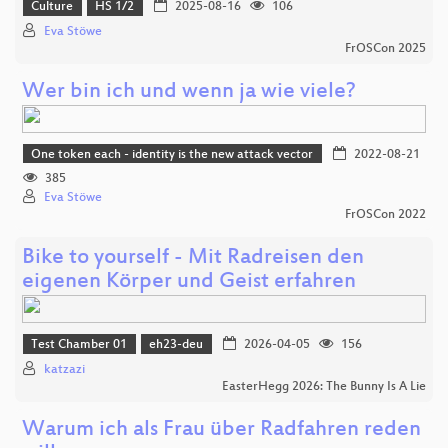
Culture
HS 1/2
2025-08-16
106
Eva Stöwe
FrOSCon 2025
Wer bin ich und wenn ja wie viele?
One token each - identity is the new attack vector
2022-08-21
385
Eva Stöwe
FrOSCon 2022
Bike to yourself - Mit Radreisen den
eigenen Körper und Geist erfahren
Test Chamber 01
eh23-deu
2026-04-05
156
katzazi
EasterHegg 2026: The Bunny Is A Lie
Warum ich als Frau über Radfahren reden