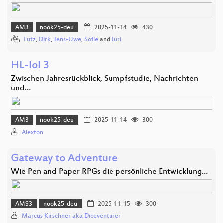
AM3
nook25-deu
2025-11-14
430
Lutz
,
Dirk
,
Jens-Uwe
,
Sofie
and
Juri
HL-lol 3
Zwischen Jahresrückblick, Sumpfstudie, Nachrichten
und…
AM3
nook25-deu
2025-11-14
300
Alexton
Gateway to Adventure
Wie Pen and Paper RPGs die persönliche Entwicklung…
AMS3
nook25-deu
2025-11-15
300
Marcus Kirschner aka Diceventurer