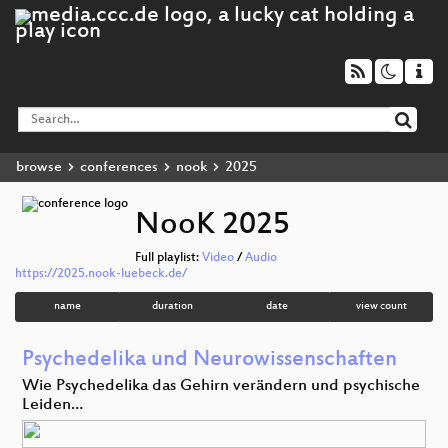
browse
conferences
nook
2025
NooK 2025
Full playlist:
Video
/
Audio
https://2025.nook-luebeck.de/
name
duration
date
view count
Psychedelika und Neurowissenschaften
Wie Psychedelika das Gehirn verändern und psychische
Leiden…