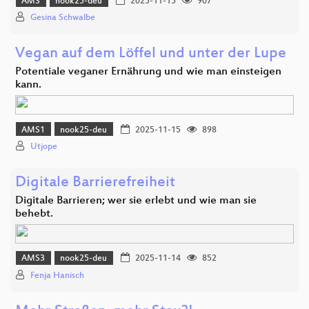
AM3
nook25-deu
2025-11-15
907
Gesina Schwalbe
Vegan auf dem Löffel und unter der Lupe
Potentiale veganer Ernährung und wie man einsteigen
kann.
AMS1
nook25-deu
2025-11-15
898
Utjope
Digitale Barrierefreiheit
Digitale Barrieren; wer sie erlebt und wie man sie
behebt.
AMS3
nook25-deu
2025-11-14
852
Fenja Hanisch