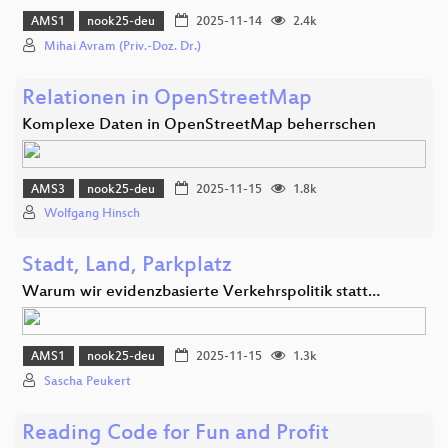
AMS1
nook25-deu
2025-11-14
2.4k
Mihai Avram (Priv.-Doz. Dr.)
Relationen in OpenStreetMap
Komplexe Daten in OpenStreetMap beherrschen
AMS3
nook25-deu
2025-11-15
1.8k
Wolfgang Hinsch
Stadt, Land, Parkplatz
Warum wir evidenzbasierte Verkehrspolitik statt…
AMS1
nook25-deu
2025-11-15
1.3k
Sascha Peukert
Reading Code for Fun and Profit