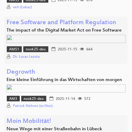
AMS3
nook25-deu
2025-11-15
678
veti (Lukas)
Free Software and Platform Regulation
The impact of the Digital Market Act on Free Software
AMS1
nook25-deu
2025-11-15
664
Dr. Lucas Lasota
Degrowth
Eine kleine Einführung in das Wirtschaften von morgen
AM3
nook25-deu
2025-11-14
572
Patrick Nehren (er/ihm)
Moin Mobilität!
Neue Wege mit einer Straßenbahn in Lübeck