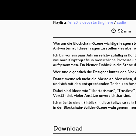
Playlists:
'eh20' videos starting here
/
audio
52 min
Warum die Blockchain-Szene wichtige Fragen ste
Antworten auf diese Fragen zu stellen - es aber
Ich bin vor ein paar Jahren relativ zufällig in 
wie man Kryptografie in menschliche Prozesse u
aufgenommen. Ein kleiner Einblick in die Szene d
Wer sind eigentlich die Designer hinter den Blo
Damit meine ich nicht die Masse an Menschen, di
und sich mit den entsprechenden Techniken besc
Dabei sind Ideen wie "Libertarismus", "Trustless"
Verständnis vieler Ansätze unverzichtbar sind.
Ich möchte einen Einblick in diese teilweise seh
in der Blockchain-Builder-Szene wahrgenommen, 
Download