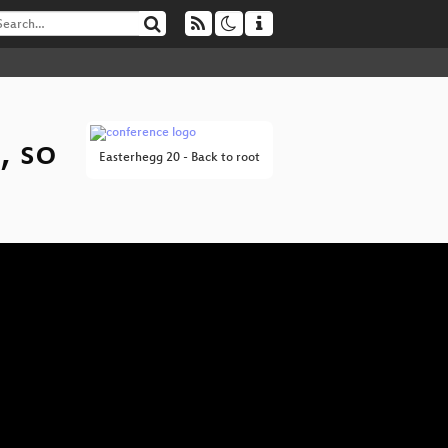
, so
Easterhegg 20 - Back to root