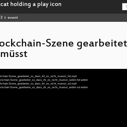
23
event
lockchain-Szene gearbeitet
t müsst
ockchain-Szene_gearbeitet_so_dass_ihr_es_nicht_muesst_hd.mp4
Blockchain-Szene_gearbeitet_so_dass_ihr_es_nicht_muesst_webm-hd.webm
ockchain-Szene_gearbeitet_so_dass_ihr_es_nicht_muesst_sd.mp4
Blockchain-Szene_gearbeitet_so_dass_ihr_es_nicht_muesst_webm-sd.webm