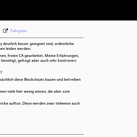
deu 576p (webm)
Fahrplan
deutlich besser geeignet sind, ordentliche
hen leiden werden.
enen, freien CA gearbeitet. Meine Erfahrungen,
benötigt, gefragt aber auch sehr kontrovers
e?
sächlich diese Blockchains bauen und betreiben
enen viele hier wenig wissen, die aber zum
ricke auftun. Diese werden zwar teilweise auch