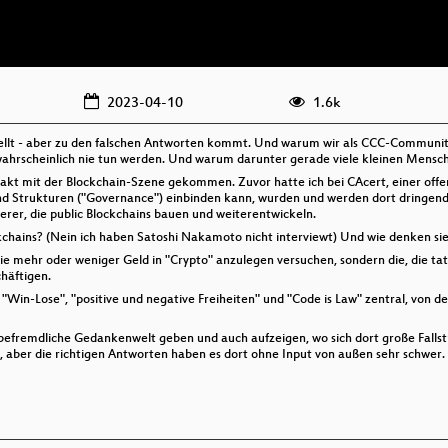
2023-04-10
1.6k
llt - aber zu den falschen Antworten kommt. Und warum wir als CCC-Community 
 wahrscheinlich nie tun werden. Und warum darunter gerade viele kleinen Mensc
Kontakt mit der Blockchain-Szene gekommen. Zuvor hatte ich bei CAcert, einer off
nd Strukturen ("Governance") einbinden kann, wurden und werden dort dringend 
erer, die public Blockchains bauen und weiterentwickeln.
ckchains? (Nein ich haben Satoshi Nakamoto nicht interviewt) Und wie denken si
e mehr oder weniger Geld in "Crypto" anzulegen versuchen, sondern die, die tat
häftigen.
, "Win-Lose", "positive und negative Freiheiten" und "Code is Law" zentral, von d
r befremdliche Gedankenwelt geben und auch aufzeigen, wo sich dort große Fallst
aber die richtigen Antworten haben es dort ohne Input von außen sehr schwer.