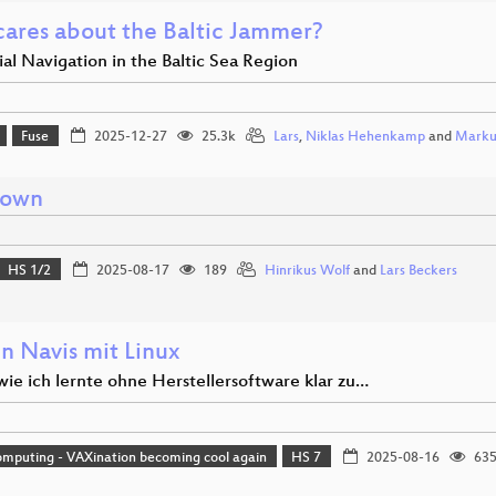
ares about the Baltic Jammer?
ial Navigation in the Baltic Sea Region
Fuse
2025-12-27
25.3k
Lars
,
Niklas Hehenkamp
and
Marku
down
HS 1/2
2025-08-17
189
Hinrikus Wolf
and
Lars Beckers
n Navis mit Linux
 wie ich lernte ohne Herstellersoftware klar zu…
mputing - VAXination becoming cool again
HS 7
2025-08-16
63