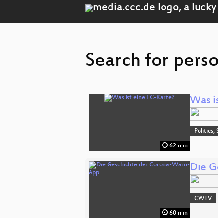
Search for pers
Was i
Politics,
62 min
Die G
CWTV
60 min