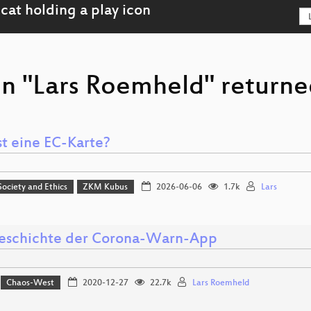
on "Lars Roemheld" returned
st eine EC-Karte?
 Society and Ethics
ZKM Kubus
2026-06-06
1.7k
Lars
eschichte der Corona-Warn-App
Chaos-West
2020-12-27
22.7k
Lars Roemheld