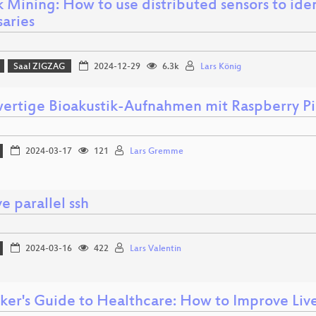
k Mining: How to use distributed sensors to ide
saries
Saal ZIGZAG
2024-12-29
6.3k
Lars König
ertige Bioakustik-Aufnahmen mit Raspberry Pi
2024-03-17
121
Lars Gremme
e parallel ssh
2024-03-16
422
Lars Valentin
ker's Guide to Healthcare: How to Improve Liv