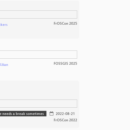
FrOSCon 2025
ckers
FOSSGIS 2025
Kilian
one needs a break sometimes
2022-08-21
FrOSCon 2022