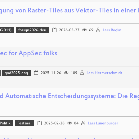
gung von Raster-Tiles aus Vektor-Tiles in einer
G 011)
fossgis2026-deu
2026-03-27
69
Lars Röglin
ec for AppSec folks
god2025-eng
2025-11-26
109
Lars Hermerschmidt
nd Automatische Entscheidungssysteme: Die R
!
Politik
Festsaal
2025-02-28
84
Lars Lünenburger