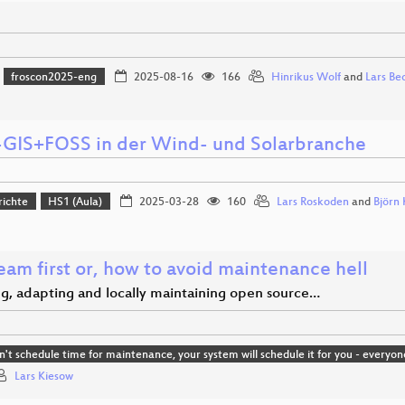
froscon2025-eng
2025-08-16
166
Hinrikus Wolf
and
Lars Be
GIS+FOSS in der Wind- und Solarbranche
richte
HS1 (Aula)
2025-03-28
160
Lars Roskoden
and
Björn 
eam first or, how to avoid maintenance hell
g, adapting and locally maintaining open source…
on't schedule time for maintenance, your system will schedule it for you - every
Lars Kiesow