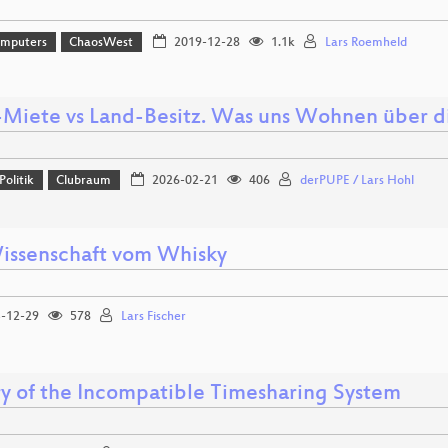
omputers
ChaosWest
2019-12-28
1.1k
Lars Roemheld
-Miete vs Land-Besitz. Was uns Wohnen über dig
Politik
Clubraum
2026-02-21
406
derPUPE / Lars Hohl
issenschaft vom Whisky
-12-29
578
Lars Fischer
ry of the Incompatible Timesharing System