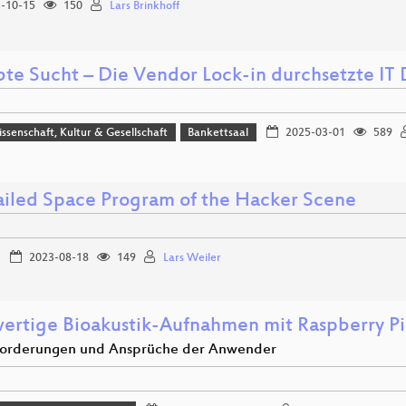
-10-15
150
Lars Brinkhoff
bte Sucht – Die Vendor Lock-in durchsetzte IT
issenschaft, Kultur & Gesellschaft
Bankettsaal
2025-03-01
589
ailed Space Program of the Hacker Scene
2023-08-18
149
Lars Weiler
ertige Bioakustik-Aufnahmen mit Raspberry Pi
orderungen und Ansprüche der Anwender