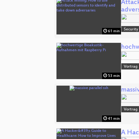
Attac
adver
Security
61 min
hochw
Vortrag
53 min
massiv
Vortrag
41 min
A Hac