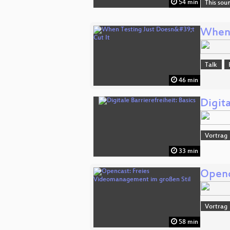
54 min
This sou
When 
Talk
46 min
Digita
Vortrag
33 min
Openc
Vortrag
58 min