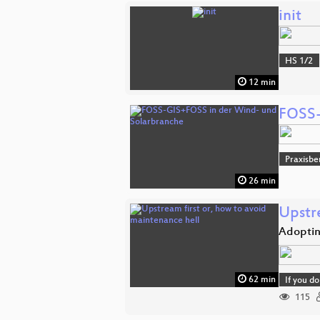
init
HS 1/2
12 min
FOSS-
Praxisbe
26 min
Upstr
Adoptin
62 min
If you d
115