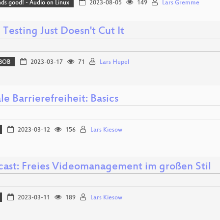
nds good! - Audio on Linux
2023-08-05
149
Lars Gremme
Testing Just Doesn't Cut It
BOB
2023-03-17
71
Lars Hupel
le Barrierefreiheit: Basics
2023-03-12
156
Lars Kiesow
ast: Freies Videomanagement im großen Stil
2023-03-11
189
Lars Kiesow