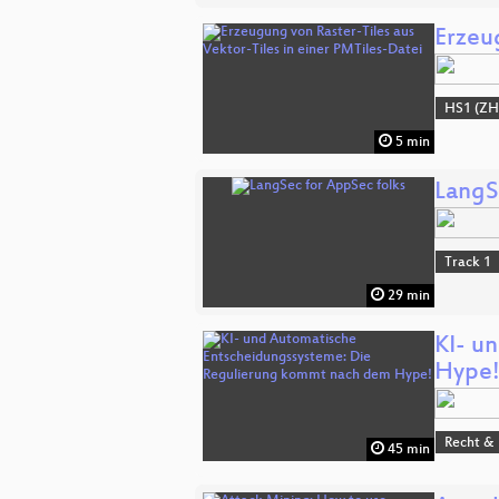
Erzeu
HS1 (ZH
5 min
LangS
Track 1
29 min
KI- u
Hype
Recht & 
45 min