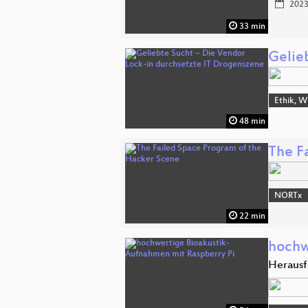
2023
33 min
Gelie
Ethik, W
48 min
The F
NORTx
22 min
hochw
Herausf