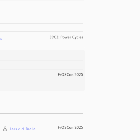
39C3: Power Cycles
s
FrOSCon 2025
FrOSCon 2025
5
Lars v. d. Brelie