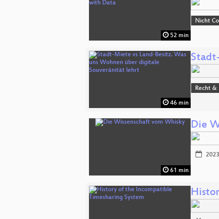
Nicht C
52 min
Stadt
Recht & 
46 min
Die W
2023
61 min
Histo