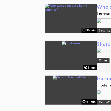
Who c
Terrestr
36 min
Security
Shut
Other
8 min
Garmi
... oder
41 min
Retro-Co