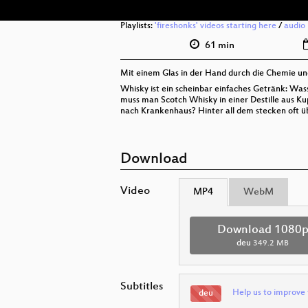
Playlists:
'fireshonks' videos starting here
/
audio
61 min
Mit einem Glas in der Hand durch die Chemie un
Whisky ist ein scheinbar einfaches Getränk: Was
muss man Scotch Whisky in einer Destille aus 
nach Krankenhaus? Hinter all dem stecken oft ü
Download
Video
MP4
WebM
Download 1080
deu
349.2 MB
Subtitles
Help us to improve 
deu