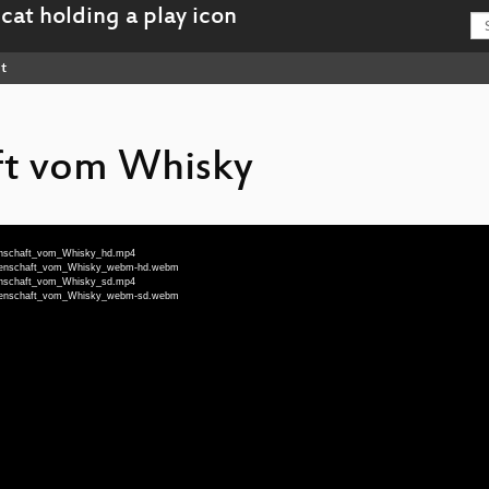
t
ft vom Whisky
ssenschaft_vom_Whisky_hd.mp4
Wissenschaft_vom_Whisky_webm-hd.webm
ssenschaft_vom_Whisky_sd.mp4
Wissenschaft_vom_Whisky_webm-sd.webm