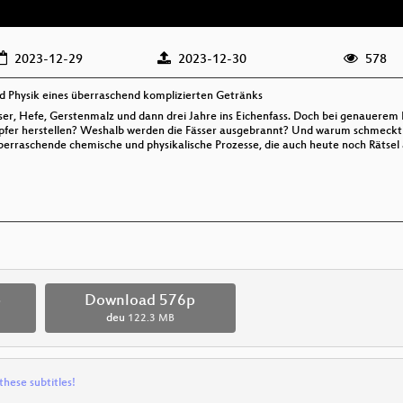
2023-12-29
2023-12-30
578
d Physik eines überraschend komplizierten Getränks
ser, Hefe, Gerstenmalz und dann drei Jahre ins Eichenfass. Doch bei genauerem
Kupfer herstellen? Weshalb werden die Fässer ausgebrannt? Und warum schmeck
berraschende chemische und physikalische Prozesse, die auch heute noch Rätsel
p
Download 576p
deu
122.3 MB
these subtitles!