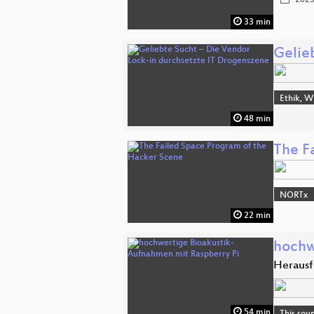
2023
33 min
Gelie
Ethik, W
48 min
The F
NORTx
22 min
hochw
Herausf
54 min
This sou