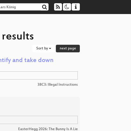
results
Sort by
next page
ntify and take down
38C3: Illegal Instructions
EasterHegg 2026: The Bunny Is A Lie