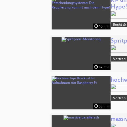
KI- u
Hype
Recht & 
45 min
Sprit
Vortrag
87 min
hochw
Vortrag
53 min
massiv