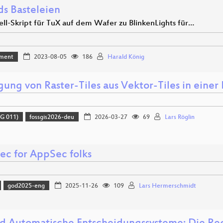
ds Basteleien
ll-Skript für TuX auf dem Wafer zu BlinkenLights für…
ment
2023-08-05
186
Harald König
gung von Raster-Tiles aus Vektor-Tiles in einer
G 011)
fossgis2026-deu
2026-03-27
69
Lars Röglin
ec for AppSec folks
god2025-eng
2025-11-26
109
Lars Hermerschmidt