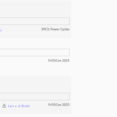
39C3: Power Cycles
s
FrOSCon 2025
FrOSCon 2025
5
Lars v. d. Brelie