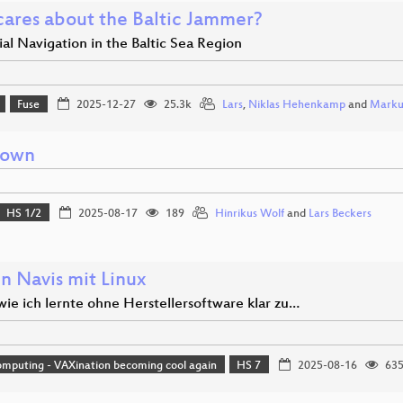
ares about the Baltic Jammer?
ial Navigation in the Baltic Sea Region
Fuse
2025-12-27
25.3k
Lars
,
Niklas Hehenkamp
and
Marku
down
HS 1/2
2025-08-17
189
Hinrikus Wolf
and
Lars Beckers
n Navis mit Linux
 wie ich lernte ohne Herstellersoftware klar zu…
mputing - VAXination becoming cool again
HS 7
2025-08-16
63