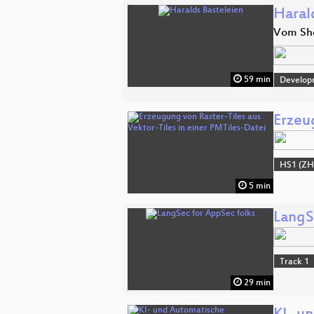
Haral
Vom She
59 min
Develop
Erzeu
HS1 (ZH
5 min
LangS
Track 1
29 min