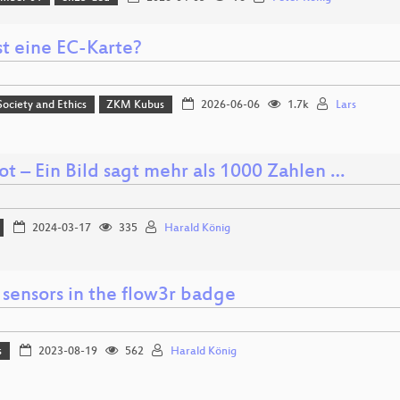
st eine EC-Karte?
 Society and Ethics
ZKM Kubus
2026-06-06
1.7k
Lars
t – Ein Bild sagt mehr als 1000 Zahlen …
2024-03-17
335
Harald König
 sensors in the flow3r badge
s
2023-08-19
562
Harald König