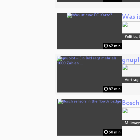
Was i
Politics,
62 min
gnuplo
Vortrag
87 min
Bosch
Milliway
50 min