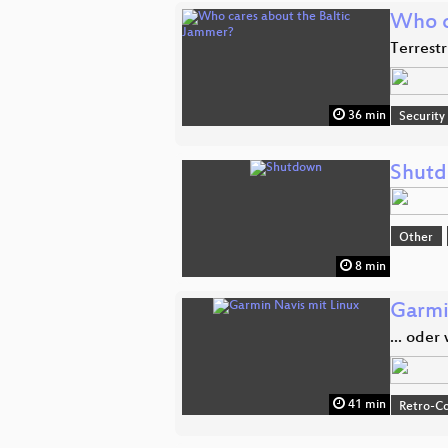
Who c
Terrestr
36 min
Security
Shut
Other
8 min
Garmi
... oder
41 min
Retro-Co