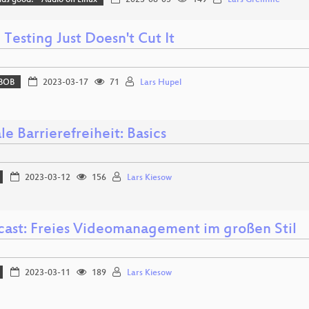
Testing Just Doesn't Cut It
BOB
2023-03-17
71
Lars Hupel
le Barrierefreiheit: Basics
2023-03-12
156
Lars Kiesow
ast: Freies Videomanagement im großen Stil
2023-03-11
189
Lars Kiesow