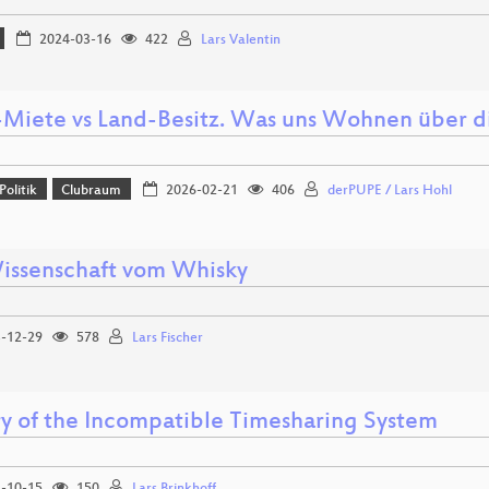
2024-03-16
422
Lars Valentin
-Miete vs Land-Besitz. Was uns Wohnen über dig
Politik
Clubraum
2026-02-21
406
derPUPE / Lars Hohl
issenschaft vom Whisky
-12-29
578
Lars Fischer
ry of the Incompatible Timesharing System