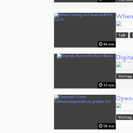
When 
Talk
46 min
Digita
Vortrag
33 min
Openc
Vortrag
58 min