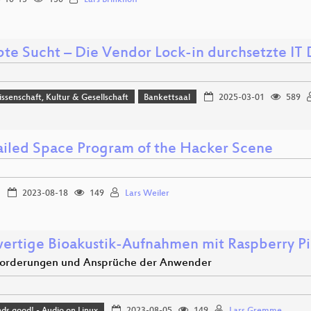
-10-15
150
Lars Brinkhoff
bte Sucht – Die Vendor Lock-in durchsetzte IT
issenschaft, Kultur & Gesellschaft
Bankettsaal
2025-03-01
589
ailed Space Program of the Hacker Scene
2023-08-18
149
Lars Weiler
ertige Bioakustik-Aufnahmen mit Raspberry Pi
orderungen und Ansprüche der Anwender
nds good! - Audio on Linux
2023-08-05
149
Lars Gremme