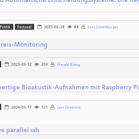
nd Automatische Entscheidungssysteme: Die R
!
Politik
Festsaal
2025-02-28
84
Lars Lünenburger
preis-Monitoring
2023-03-12
359
Harald König
ertige Bioakustik-Aufnahmen mit Raspberry Pi
2024-03-17
121
Lars Gremme
e parallel ssh