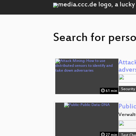
Search for perso
Attac
adver
Security
61 min
Publi
Verwalt
27 min
Test Ch