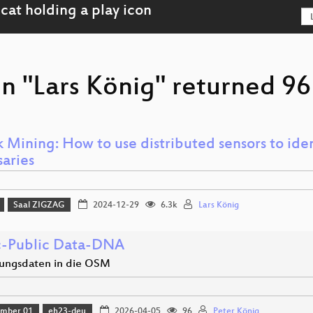
n "Lars König" returned 96 
k Mining: How to use distributed sensors to ide
saries
Saal ZIGZAG
2024-12-29
6.3k
Lars König
c-Public Data-DNA
ungsdaten in die OSM
amber 01
eh23-deu
2026-04-05
96
Peter König