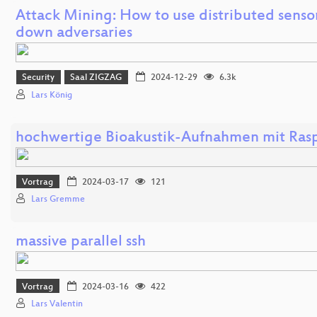
Attack Mining: How to use distributed sensor
down adversaries
Security
Saal ZIGZAG
2024-12-29
6.3k
Lars König
hochwertige Bioakustik-Aufnahmen mit Rasp
Vortrag
2024-03-17
121
Lars Gremme
massive parallel ssh
Vortrag
2024-03-16
422
Lars Valentin