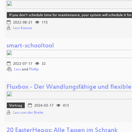
If you don't schedule time for maintenance, your system will schedule it 
2022-08-21
115
Lars Kiesow
smart-schooltool
2022-07-17
32
Lars
and
Phillip
Fluxbox - Der Wandlungsfähige und flexibl
Vortrag
2024-03-17
413
Lars von der Brelie
20 EasterHeggs: Alle Tassen im Schrank