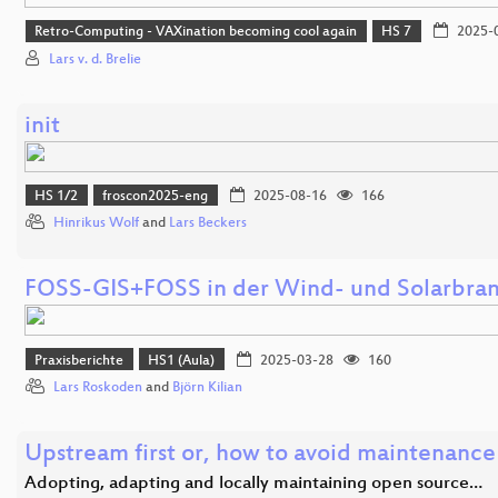
Retro-Computing - VAXination becoming cool again
HS 7
2025-
Lars v. d. Brelie
init
HS 1/2
froscon2025-eng
2025-08-16
166
Hinrikus Wolf
and
Lars Beckers
FOSS-GIS+FOSS in der Wind- und Solarbra
Praxisberichte
HS1 (Aula)
2025-03-28
160
Lars Roskoden
and
Björn Kilian
Upstream first or, how to avoid maintenance
Adopting, adapting and locally maintaining open source…