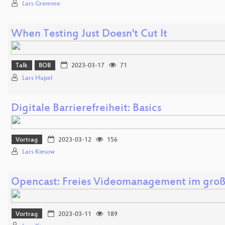
Lars Gremme
When Testing Just Doesn't Cut It
Talk
BOB
2023-03-17
71
Lars Hupel
Digitale Barrierefreiheit: Basics
Vortrag
2023-03-12
156
Lars Kiesow
Opencast: Freies Videomanagement im große
Vortrag
2023-03-11
189