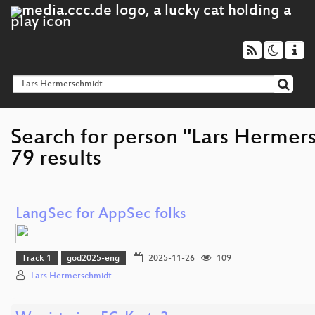
Search for person "Lars Hermer
79 results
LangSec for AppSec folks
Track 1
god2025-eng
2025-11-26
109
Lars Hermerschmidt