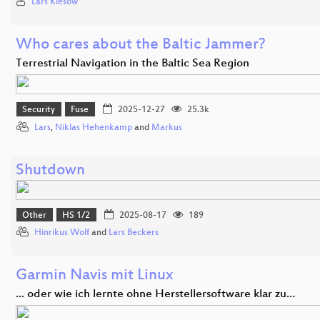
Lars Kiesow
Who cares about the Baltic Jammer?
Terrestrial Navigation in the Baltic Sea Region
Security
Fuse
2025-12-27
25.3k
Lars
,
Niklas Hehenkamp
and
Markus
Shutdown
Other
HS 1/2
2025-08-17
189
Hinrikus Wolf
and
Lars Beckers
Garmin Navis mit Linux
... oder wie ich lernte ohne Herstellersoftware klar zu…