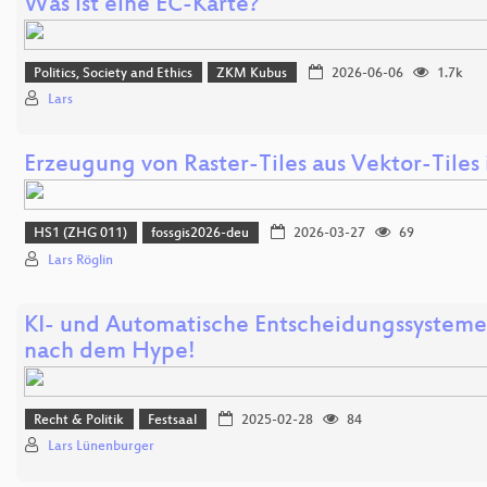
Was ist eine EC-Karte?
Politics, Society and Ethics
ZKM Kubus
2026-06-06
1.7k
Lars
Erzeugung von Raster-Tiles aus Vektor-Tiles
HS1 (ZHG 011)
fossgis2026-deu
2026-03-27
69
Lars Röglin
KI- und Automatische Entscheidungssystem
nach dem Hype!
Recht & Politik
Festsaal
2025-02-28
84
Lars Lünenburger