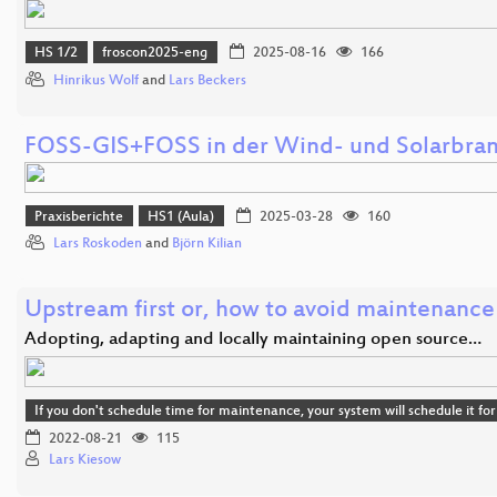
HS 1/2
froscon2025-eng
2025-08-16
166
Hinrikus Wolf
and
Lars Beckers
FOSS-GIS+FOSS in der Wind- und Solarbra
Praxisberichte
HS1 (Aula)
2025-03-28
160
Lars Roskoden
and
Björn Kilian
Upstream first or, how to avoid maintenance
Adopting, adapting and locally maintaining open source…
If you don't schedule time for maintenance, your system will schedule it 
2022-08-21
115
Lars Kiesow