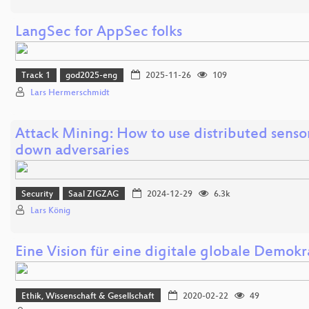
LangSec for AppSec folks
Track 1
god2025-eng
2025-11-26
109
Lars Hermerschmidt
Attack Mining: How to use distributed sensor
down adversaries
Security
Saal ZIGZAG
2024-12-29
6.3k
Lars König
Eine Vision für eine digitale globale Demokr
Ethik, Wissenschaft & Gesellschaft
2020-02-22
49