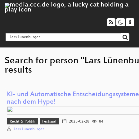
Search for person "Lars Lünenbu
results
KI- und Automatische Entscheidungssystem
nach dem Hype!
Recht & Politik
Festsaal
2025-02-28
84
Lars Lünenburger