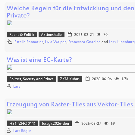
Welche Regeln für die Entwicklung und den 
Private?
Recht & Politik
Aktionshalle
2026-02-21
70
Estelle Pannatier
,
Livia Walpen
,
Francesca Giardina
and
Lars Lünenburg
Was ist eine EC-Karte?
Politics, Society and Ethics
ZKM Kubus
2026-06-06
1.7k
Lars
Erzeugung von Raster-Tiles aus Vektor-Tiles
HS1 (ZHG 011)
fossgis2026-deu
2026-03-27
69
Lars Röglin