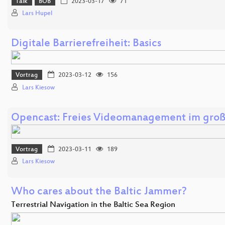
Talk
BOB
2023-03-17
71
Lars Hupel
Digitale Barrierefreiheit: Basics
Vortrag
2023-03-12
156
Lars Kiesow
Opencast: Freies Videomanagement im große
Vortrag
2023-03-11
189
Lars Kiesow
Who cares about the Baltic Jammer?
Terrestrial Navigation in the Baltic Sea Region