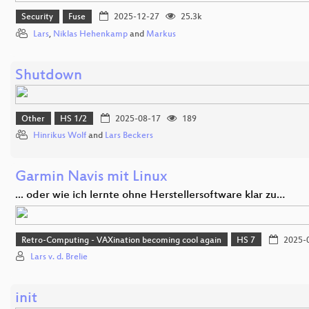
Security
Fuse
2025-12-27
25.3k
Lars
,
Niklas Hehenkamp
and
Markus
Shutdown
Other
HS 1/2
2025-08-17
189
Hinrikus Wolf
and
Lars Beckers
Garmin Navis mit Linux
... oder wie ich lernte ohne Herstellersoftware klar zu…
Retro-Computing - VAXination becoming cool again
HS 7
2025-
Lars v. d. Brelie
init