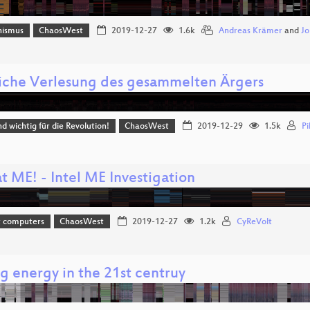
hismus
ChaosWest
2019-12-27
1.6k
Andreas Krämer
and
Jo
liche Verlesung des gesammelten Ärgers
nd wichtig für die Revolution!
ChaosWest
2019-12-29
1.5k
Pi
t ME! - Intel ME Investigation
t computers
ChaosWest
2019-12-27
1.2k
CyReVolt
g energy in the 21st centruy