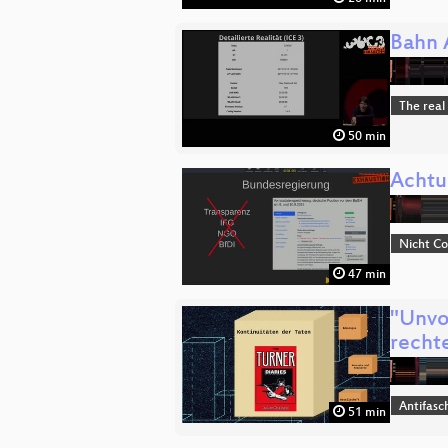
Bahn 
The real
50 min
Achtu
Nicht C
47 min
"Unvo
recht
Antifasc
51 min