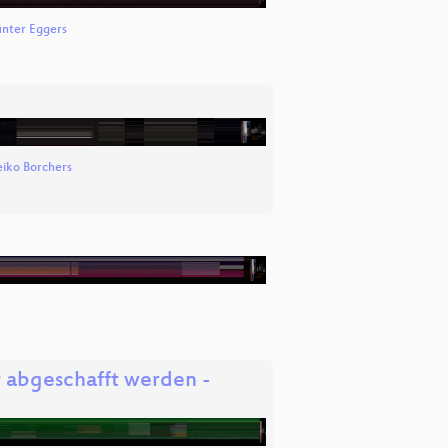
nter Eggers
iko Borchers
 abgeschafft werden -