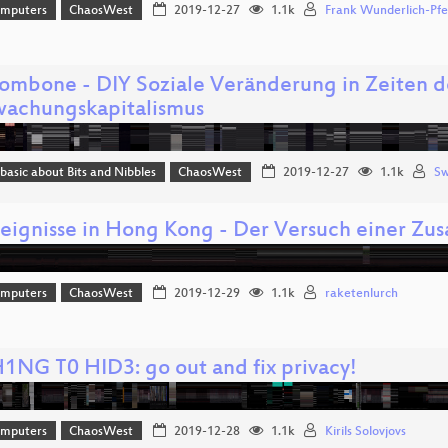
omputers
ChaosWest
2019-12-27
1.1k
Frank Wunderlich-Pfei
ombone - DIY Soziale Veränderung in Zeiten d
achungskapitalismus
 basic about Bits and Nibbles
ChaosWest
2019-12-27
1.1k
S
reignisse in Hong Kong - Der Versuch einer Z
omputers
ChaosWest
2019-12-29
1.1k
raketenlurch
NG T0 HID3: go out and fix privacy!
omputers
ChaosWest
2019-12-28
1.1k
Kirils Solovjovs