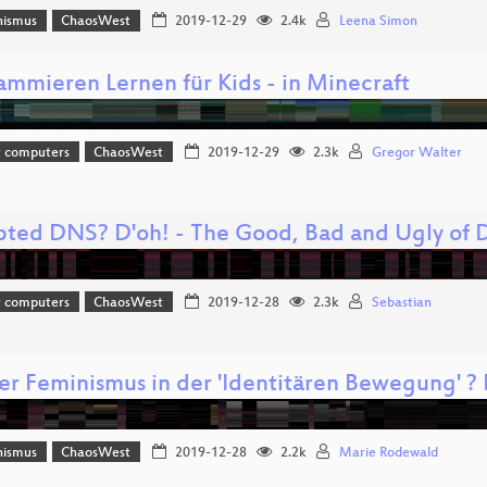
hismus
ChaosWest
2019-12-29
2.4k
Leena Simon
ammieren Lernen für Kids - in Minecraft
t computers
ChaosWest
2019-12-29
2.3k
Gregor Walter
pted DNS? D'oh! - The Good, Bad and Ugly o
t computers
ChaosWest
2019-12-28
2.3k
Sebastian
er Feminismus in der 'Identitären Bewegung' ?
hismus
ChaosWest
2019-12-28
2.2k
Marie Rodewald