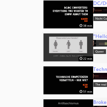
DC/DC
Nicht C
38 min
"Hello
Queer
22 min
Techn
The real
51 min
Broke