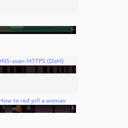
f DNS-over-HTTPS (DoH)
 How to red pill a woman