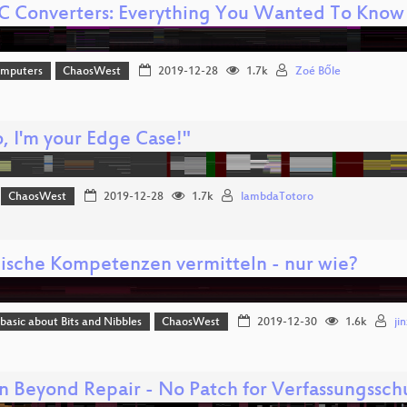
 Converters: Everything You Wanted To Kno
omputers
ChaosWest
2019-12-28
1.7k
Zoé Bőle
, I'm your Edge Case!"
ChaosWest
2019-12-28
1.7k
lambdaTotoro
ische Kompetenzen vermitteln - nur wie?
 basic about Bits and Nibbles
ChaosWest
2019-12-30
1.6k
ji
n Beyond Repair - No Patch for Verfassungsschu