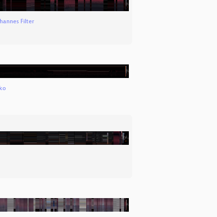
hannes Filter
ko