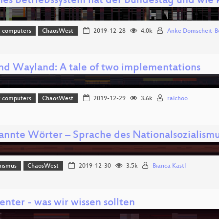
es Betriebssystem hat der Bundestag und wie 
t computers
ChaosWest
2019-12-28
4.0k
Anke Domscheit-B
nd Wayland: A tale of two implementations
t computers
ChaosWest
2019-12-29
3.6k
raichoo
annte Wörter – Sprache des Nationalsozialism
hismus
ChaosWest
2019-12-30
3.5k
Bianca Kastl
nter - was wir wissen sollten