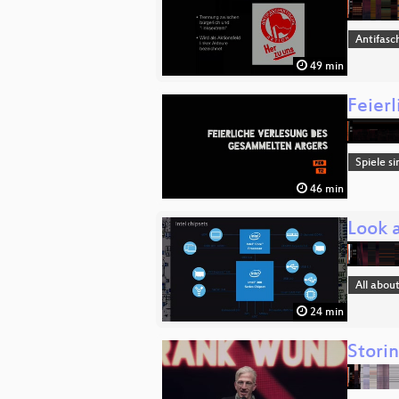
Antifasc
49 min
Feier
Spiele si
46 min
Look a
All abou
24 min
Storin