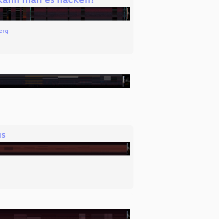
kann man es hacken?
erg
us