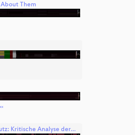
w About Them
nxx
tz: Kritische Analyse der…