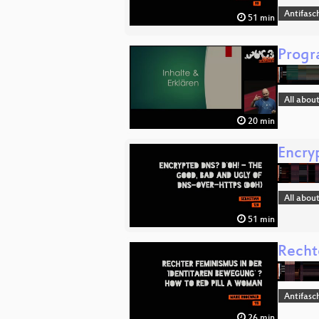
Antifasc
51 min
Progr
All abou
20 min
Encry
All abou
51 min
Recht
Antifasc
26 min