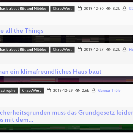
 basic about Bits and Nibbles
ChaosWest
2019-12-30
3.2k
Gü
e all the Things
 basic about Bits and Nibbles
ChaosWest
2019-12-27
3.2k
He
an ein klimafreundliches Haus baut
tastrophe
ChaosWest
2019-12-29
2.6k
Gunnar Thöle
icherheitsgründen muss das Grundgesetz leider
ss mit dem…