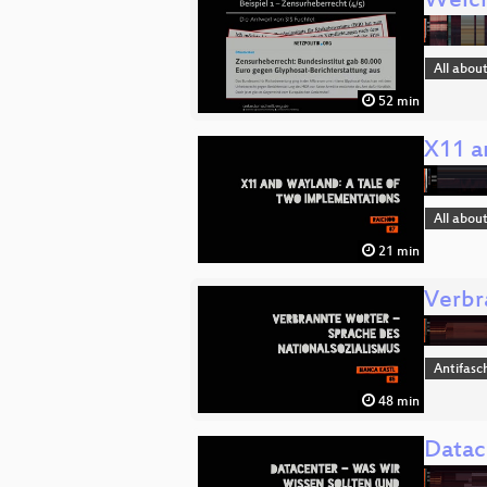
Welch
All abou
52 min
X11 a
All abou
21 min
Verbr
Antifasc
48 min
Datace