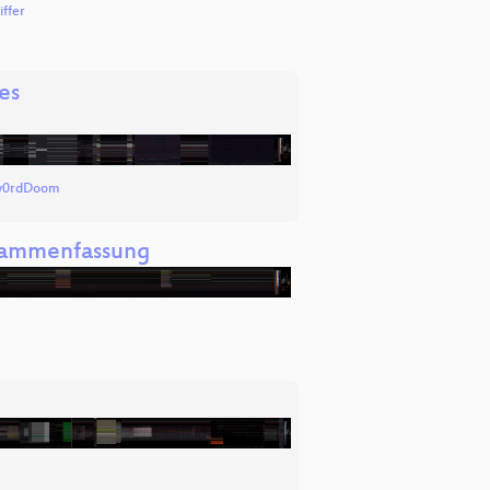
ffer
es
w0rdDoom
usammenfassung