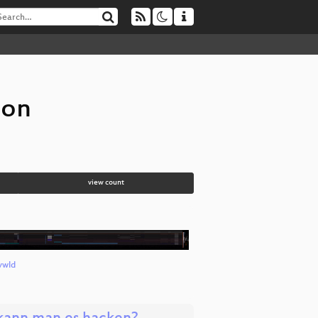
ion
view count
vwld