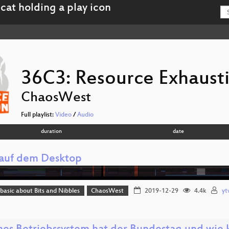
36C3: Resource Exhaust
ChaosWest
Full playlist:
Video
/
Audio
duration
date
 auf dem Desktop
 basic about Bits and Nibbles
ChaosWest
2019-12-29
4.4k
yt