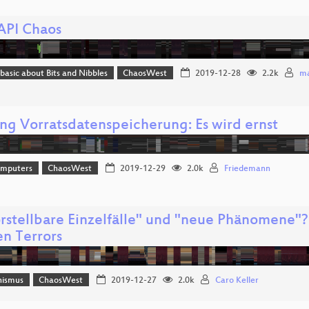
API Chaos
 basic about Bits and Nibbles
ChaosWest
2019-12-28
2.2k
ma
ng Vorratsdatenspeicherung: Es wird ernst
omputers
ChaosWest
2019-12-29
2.0k
Friedemann
rstellbare Einzelfälle" und "neue Phänomene"? 
en Terrors
hismus
ChaosWest
2019-12-27
2.0k
Caro Keller