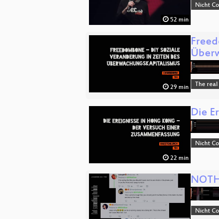
Nicht C
52 min
Freed
Überw
The real
29 min
Die E
Nicht C
22 min
NOTH1
Nicht C