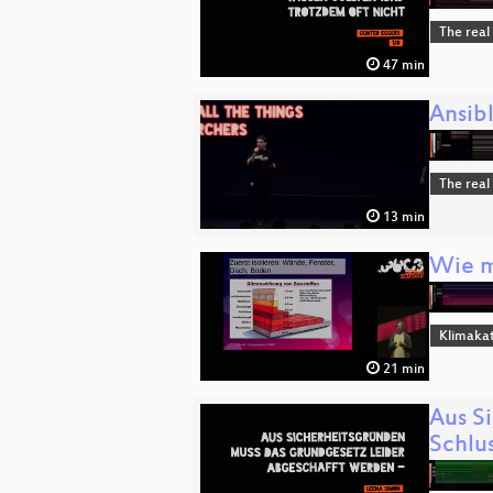
The real
47 min
Ansibl
The real
13 min
Wie m
Klimaka
21 min
Aus S
Schlu