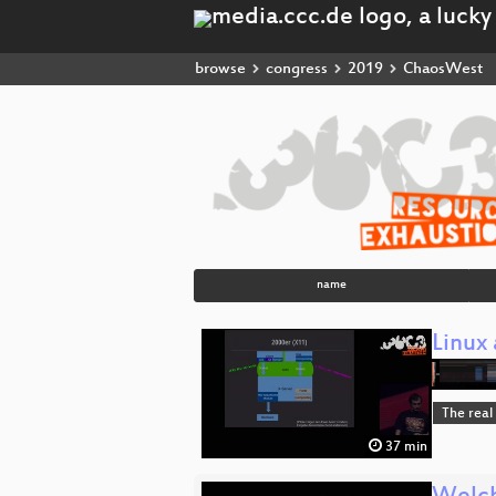
browse
congress
2019
ChaosWest
name
Linux
The real
37 min