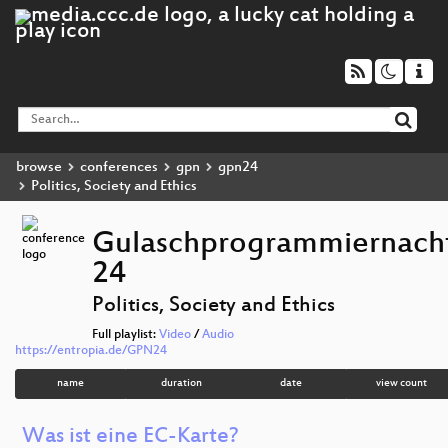
browse
conferences
gpn
gpn24
Politics, Society and Ethics
Gulaschprogrammiernach
24
Politics, Society and Ethics
Full playlist:
Video
/
Audio
https://entropia.de/GPN24
name
duration
date
view count
Was ist eine EC-Karte?