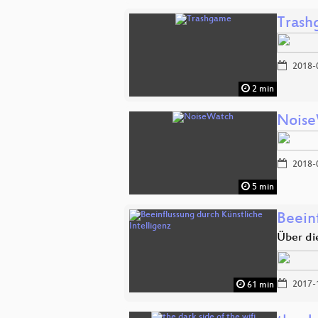
Tras
2018-
2 min
Nois
2018-
5 min
Beein
Über di
2017-
61 min