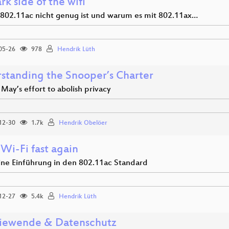
rk side of the wifi
02.11ac nicht genug ist und warum es mit 802.11ax…
05-26
978
Hendrik Lüth
standing the Snooper’s Charter
May’s effort to abolish privacy
12-30
1.7k
Hendrik Obelöer
Wi-Fi fast again
eine Einführung in den 802.11ac Standard
12-27
5.4k
Hendrik Lüth
iewende & Datenschutz