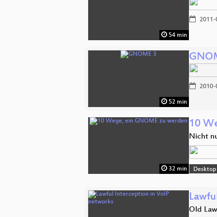
2011-
54 min
GNOM
2010-
52 min
10 We
Nicht n
32 min
Desktop
Lawfu
Old Law