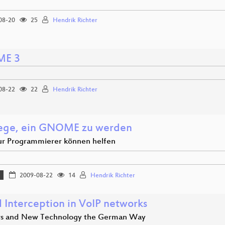
08-20
25
Hendrik Richter
E 3
08-22
22
Hendrik Richter
ge, ein GNOME zu werden
ur Programmierer können helfen
2009-08-22
14
Hendrik Richter
l Interception in VoIP networks
s and New Technology the German Way