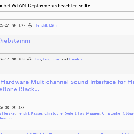
 bei WLAN-Deployments beachten sollte.
05-27
1.9k
Hendrik Lüth
Diebstamm
06-12
308
Tim
,
Leo
,
Oliver
and
Hendrik
Hardware Multichannel Sound Interface for He
eBone Black…
06-08
383
s Herzke
,
Hendrik Kayser
,
Christopher Seifert
,
Paul Maanen
,
Christopher Obbar
ohmann