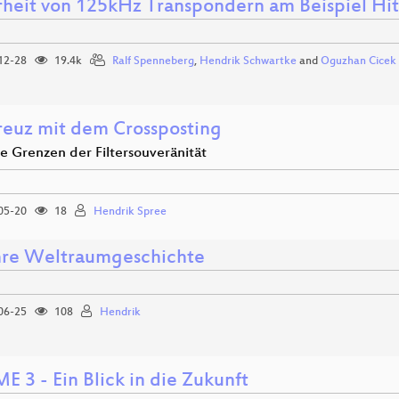
rheit von 125kHz Transpondern am Beispiel Hi
12-28
19.4k
Ralf Spenneberg
,
Hendrik Schwartke
and
Oguzhan Cicek
reuz mit dem Crossposting
e Grenzen der Filtersouveränität
05-20
18
Hendrik Spree
hre Weltraumgeschichte
06-25
108
Hendrik
 3 - Ein Blick in die Zukunft