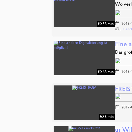
Wo verl
2018-
58 min
Hend
Eine a
Das gro
2018-
68 min
FREI
2017-
8 min
ur WiF