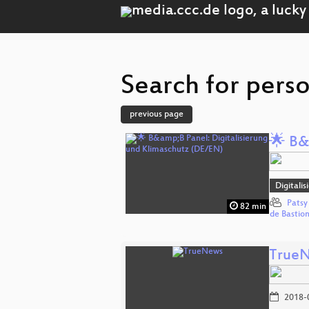
Search for pers
previous page
🌟 B&
Digitali
Patsy
82 min
de Bastio
True
2018-