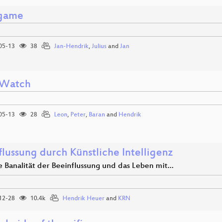
hgame
05-13
38
Jan-Hendrik
,
Julius
and
Jan
eWatch
05-13
28
Leon
,
Peter
,
Baran
and
Hendrik
flussung durch Künstliche Intelligenz
e Banalität der Beeinflussung und das Leben mit…
12-28
10.4k
Hendrik Heuer
and
KRN