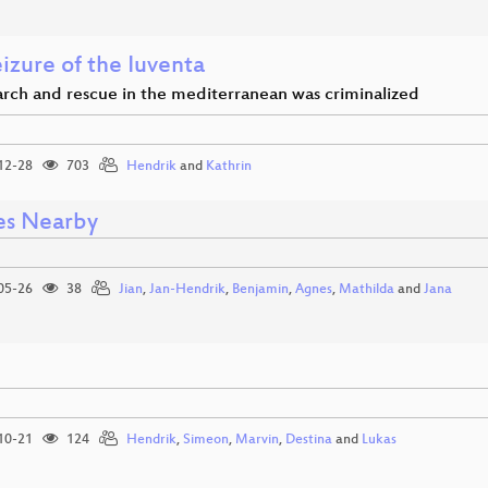
izure of the Iuventa
rch and rescue in the mediterranean was criminalized
12-28
703
Hendrik
and
Kathrin
es Nearby
05-26
38
Jian
,
Jan-Hendrik
,
Benjamin
,
Agnes
,
Mathilda
and
Jana
10-21
124
Hendrik
,
Simeon
,
Marvin
,
Destina
and
Lukas