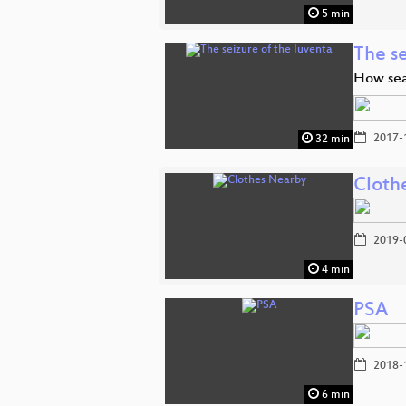
5 min
The se
How sea
2017-
32 min
Cloth
2019-
4 min
PSA
2018-
6 min