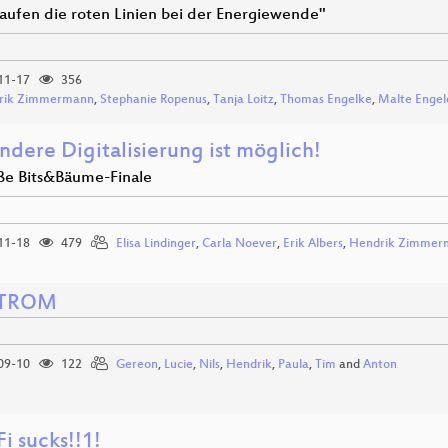
aufen die roten Linien bei der Energiewende"
11-17
356
rik Zimmermann
,
Stephanie Ropenus
,
Tanja Loitz
,
Thomas Engelke
,
Malte Engel
ndere Digitalisierung ist möglich!
ße Bits&Bäume-Finale
11-18
479
Elisa Lindinger
,
Carla Noever
,
Erik Albers
,
Hendrik Zimmer
STROM
09-10
122
Gereon
,
Lucie
,
Nils
,
Hendrik
,
Paula
,
Tim
and
Anton
i sucks!!1!