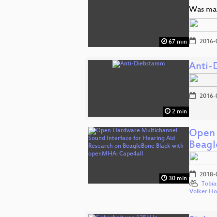
Was man
2016-
67 min
Anti-
2016-
2 min
Open 
Beagl
2018-
30 min
Tobia
Volker H