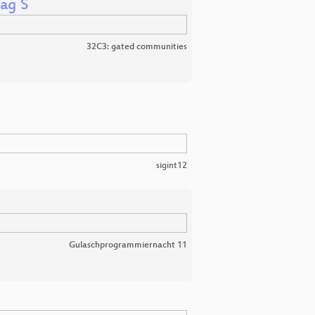
tag S
32C3: gated communities
sigint12
Gulaschprogrammiernacht 11