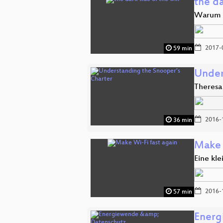
the da
Warum 8
2017-
59 min
Under
Theresa 
2016-
36 min
Make 
Eine kl
2016-
57 min
Energ