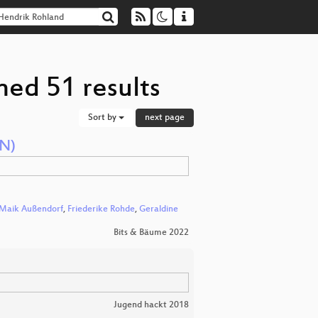
ned 51 results
Sort by
next page
EN)
Maik Außendorf
,
Friederike Rohde
,
Geraldine
Bits & Bäume 2022
Jugend hackt 2018