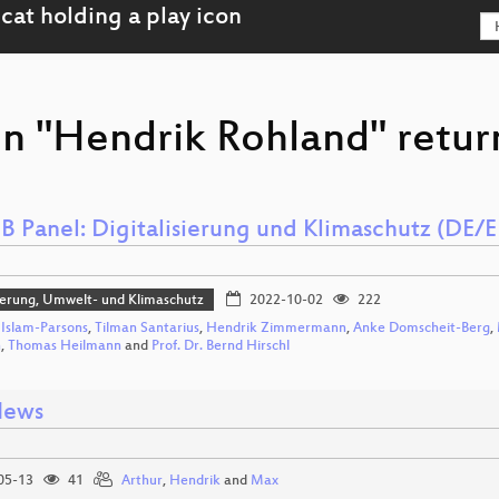
on "Hendrik Rohland" retur
B Panel: Digitalisierung und Klimaschutz (DE/
sierung, Umwelt- und Klimaschutz
2022-10-02
222
 Islam-Parsons
,
Tilman Santarius
,
Hendrik Zimmermann
,
Anke Domscheit-Berg
,
n
,
Thomas Heilmann
and
Prof. Dr. Bernd Hirschl
News
05-13
41
Arthur
,
Hendrik
and
Max