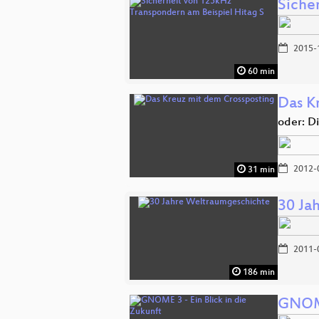
Siche
2015-
60 min
Das K
oder: Di
2012-
31 min
30 Ja
2011-
186 min
GNOME