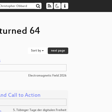
eturned 64
Sort by
next page
s
Electromagnetic Field 2026
nd Call to Action
5. Tübinger Tage der digitalen Freiheit
n