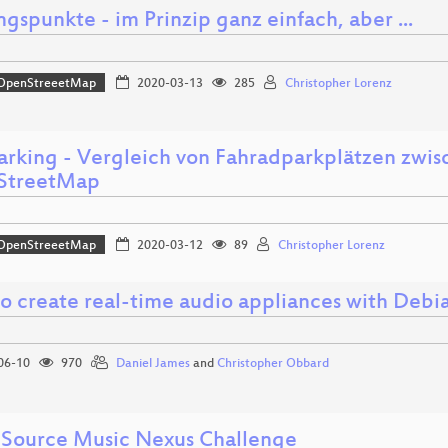
gspunkte - im Prinzip ganz einfach, aber ...
OpenStreeetMap
2020-03-13
285
Christopher Lorenz
arking - Vergleich von Fahradparkplätzen zw
StreetMap
OpenStreeetMap
2020-03-12
89
Christopher Lorenz
o create real-time audio appliances with Deb
06-10
970
Daniel James
and
Christopher Obbard
Source Music Nexus Challenge