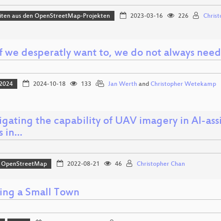
iten aus den OpenStreetMap-Projekten
2023-03-16
226
Christ
if we desperatly want to, we do not always nee
2024
2024-10-18
133
Jan Werth
and
Christopher Wetekamp
tigating the capability of UAV imagery in AI-a
 in…
OpenStreetMap
2022-08-21
46
Christopher Chan
ng a Small Town