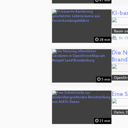
61 min
KI-ba
Raum-zei
Dr. C
28 min
Die N
Brand
OpenSt
5 min
Eine 
Daten, 
21 min