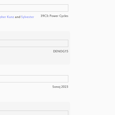
3
39C3: Power Cycles
pher Kunz
and
Sylvester
DENOG15
Sonoj 2023