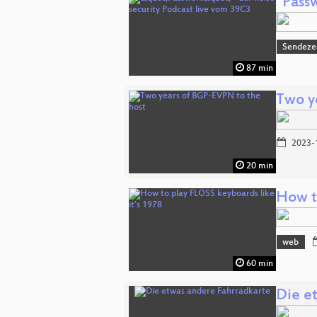
"Passw
Sendeze
87 min
Two y
2023-
20 min
How t
web
60 min
Die e