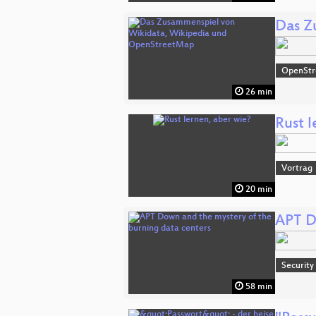
Das Z
OpenSt
26 min
Rust l
Vortrag
20 min
APT D
Security
58 min