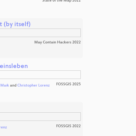
State of the Map 2022
 (by itself)
May Contain Hackers 2022
reinsleben
FOSSGIS 2025
,
Maik
and
Christopher Lorenz
FOSSGIS 2022
renz