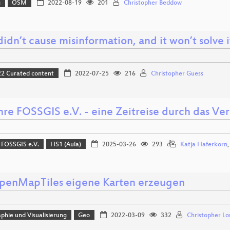
g
OSM
2022-08-19
201
Christopher Beddow
idn’t cause misinformation, and it won’t solve it
 Curated content
2022-07-25
216
Christopher Guess
hre FOSSGIS e.V. - eine Zeitreise durch das Ve
 FOSSGIS e.V.
HS1 (Aula)
2025-03-26
293
Katja Haferkorn
penMapTiles eigene Karten erzeugen
phie und Visualisierung
Geo
2022-03-09
332
Christopher Lo