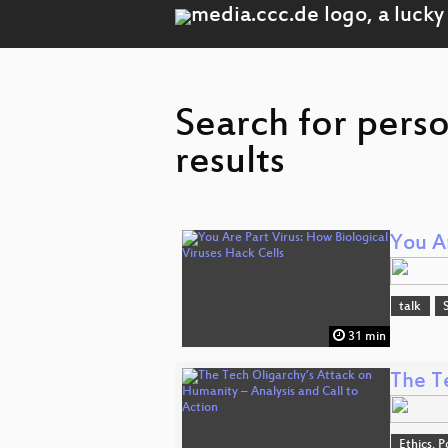
Search for pers
results
You Ar
talk
31 min
The T
Ethics, P