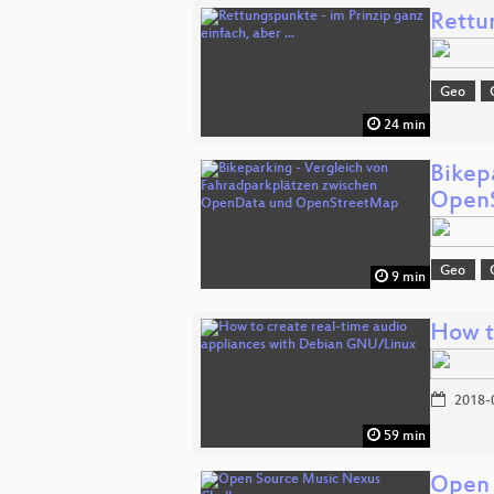
Rettun
Geo
24 min
Bikep
Open
Geo
9 min
How t
2018-
59 min
Open 