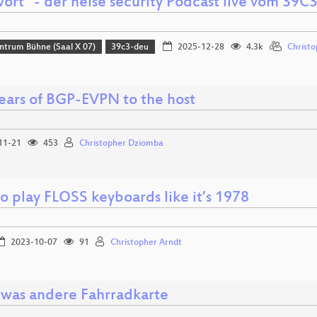
ort" - der heise security Podcast live vom 39C
ntrum Bühne (Saal X 07)
39c3-deu
2025-12-28
4.3k
Christo
ears of BGP-EVPN to the host
11-21
453
Christopher Dziomba
o play FLOSS keyboards like it’s 1978
2023-10-07
91
Christopher Arndt
twas andere Fahrradkarte