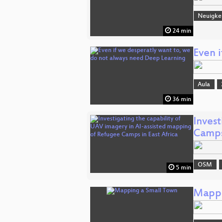
Neuigke
24 min
Even 
Aula
36 min
Inves
Camps
OSM
5 min
Mappi