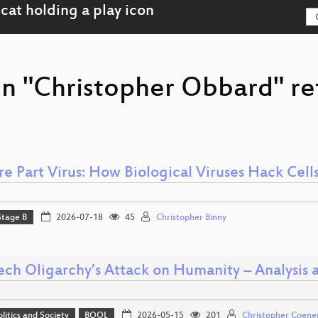
on "Christopher Obbard" r
e Part Virus: How Biological Viruses Hack Cell
Stage B
2026-07-18
45
Christopher Binny
ech Oligarchy’s Attack on Humanity – Analysis a
olitics and Society
BOOL
2026-05-15
201
Christopher Coene