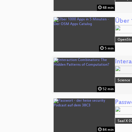
48 min
Über 
OpenSt
5 min
Inter
Science
52 min
Passw
Saal X 0
84 min