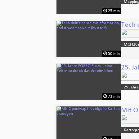
Mappin
25 min
Tech d
MCH2022
50 min
25. Ja
25 Jahre
73 min
Mit O
Kartogra