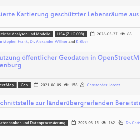
sierte Kartierung geschützter Lebensräume au
tliche Analysen und Modelle
HS4 (ZHG 008)
2026-03-27
68
hristopher Frank
,
Dr. Alexander Willner
and
Kröber
utzung öffentlicher Geodaten in OpenStreetM
enburg
reetMap
Geo
2021-06-09
158
Christopher Lorenz
Schnittstelle zur länderübergreifenden Bereits
Datenbanken und Datenprozessierung
2023-03-15
162
Dr. Chri