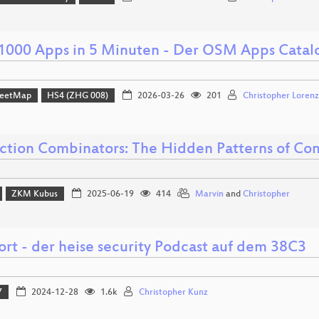
1000 Apps in 5 Minuten - Der OSM Apps Catal
reetMap
HS4 (ZHG 008)
2026-03-26
201
Christopher Lorenz
action Combinators: The Hidden Patterns of Co
ZKM Kubus
2025-06-19
414
Marvin
and
Christopher
ort - der heise security Podcast auf dem 38C3
7
2024-12-28
1.6k
Christopher Kunz