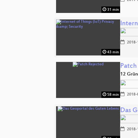
31 min
Intern
2018-
43 min
Patch
12 Grün
2018-
58 min
Das G
2018-