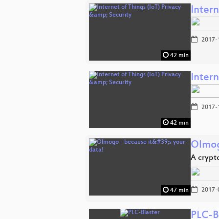
Intern
2017-
42 min
Intern
2017-
42 min
Olmogo
A crypt
2017-
47 min
PLC-B