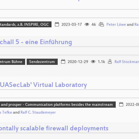
tandards, z.B. INSPIRE, OGC
2023-03-17
46
Peter Löwe
and
Ra
chall 5 - eine Einführung
ntrum Bühne
Sendezentrum
2020-12-29
1.1k
Ralf Stockma
SUASecLab' Virtual Laboratory
g and prosper - Communication platforms besides the mainstream
2022-0
s Tefke
and
Ralf C. Staudemeyer
ontally scalable firewall deployments