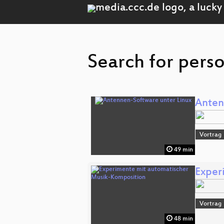
Search for pers
Anten
Vortrag
49 min
Exper
Vortrag
48 min