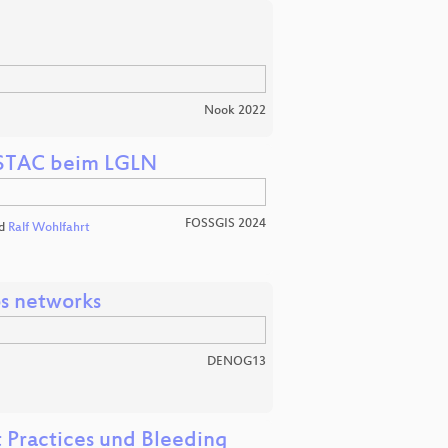
Nook 2022
t STAC beim LGLN
FOSSGIS 2024
d
Ralf Wohlfahrt
os networks
DENOG13
t Practices und Bleeding