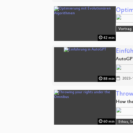
Optim
Vortrag
42 min
Einfü
AutoGPT
2023-
88 min
Throw
How the
60 min
Ethics, S