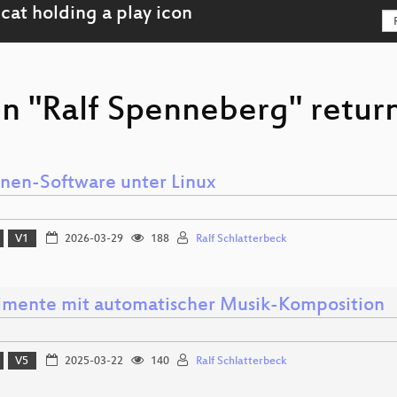
on "Ralf Spenneberg" return
nen-Software unter Linux
V1
2026-03-29
188
Ralf Schlatterbeck
imente mit automatischer Musik-Komposition
V5
2025-03-22
140
Ralf Schlatterbeck