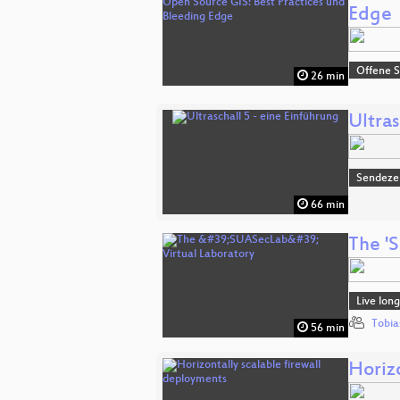
Edge
Offene S
26 min
Ultras
Sendeze
66 min
The '
Live lon
Tobia
56 min
Horiz