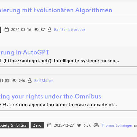
ierung mit Evolutionären Algorithmen
2024-03-16
87
Ralf Schlatterbeck
hrung in AutoGPT
 (https://autogpt.net/): Intelligente Systeme rücken…
11-03
246
Ralf Möller
ing your rights under the Omnibus
 EU's reform agenda threatens to erase a decade of…
ociety & Politics
Zero
2025-12-27
6.3k
Thomas Lohninger
a