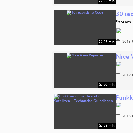
22 min
30 se
Streaml
2018-
25 min
Nice 
2019-
50 min
Funkk
2018-
53 min