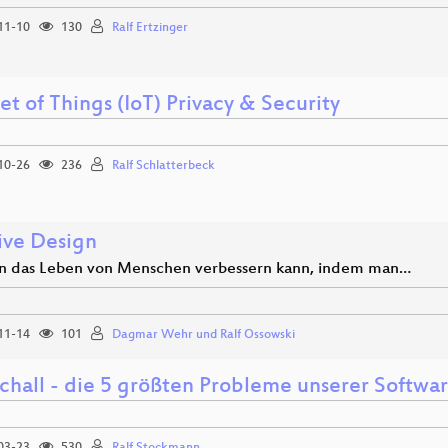
11-10
130
Ralf Ertzinger
et of Things (IoT) Privacy & Security
10-26
236
Ralf Schlatterbeck
sive Design
 das Leben von Menschen verbessern kann, indem man…
11-14
101
Dagmar Wehr und Ralf Ossowski
chall - die 5 größten Probleme unserer Softwar
03-23
530
Ralf Stockmann