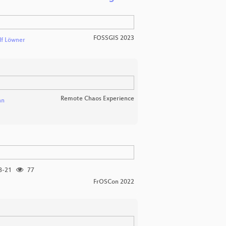
FOSSGIS 2023
lf Löwner
Remote Chaos Experience
nn
8-21
77
FrOSCon 2022