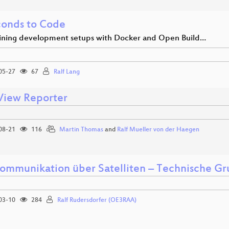
conds to Code
ining development setups with Docker and Open Build…
05-27
67
Ralf Lang
View Reporter
08-21
116
Martin Thomas
and
Ralf Mueller von der Haegen
ommunikation über Satelliten – Technische G
03-10
284
Ralf Rudersdorfer (OE3RAA)