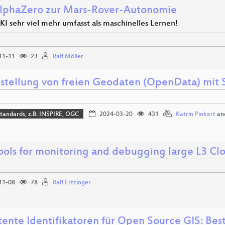
lphaZero zur Mars-Rover-Autonomie
I sehr viel mehr umfasst als maschinelles Lernen!
11-11
23
Ralf Möller
tstellung von freien Geodaten (OpenData) mi
tandards, z.B. INSPIRE, OGC
2024-03-20
431
Katrin Pinkert
an
ools for monitoring and debugging large L3 Cl
11-08
78
Ralf Ertzinger
tente Identifikatoren für Open Source GIS: Bes