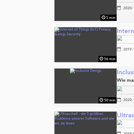
2020-
5 min
Intern
2019-
56 min
Inclu
Wie man
2020-
50 min
Ultras
2019-