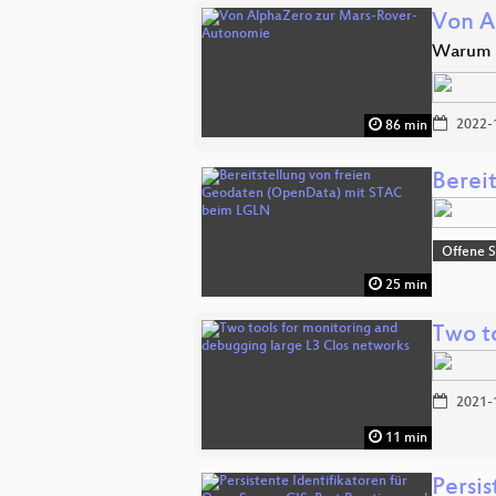
Von A
Warum K
2022-
86 min
Berei
Offene S
25 min
Two t
2021-
11 min
Persis