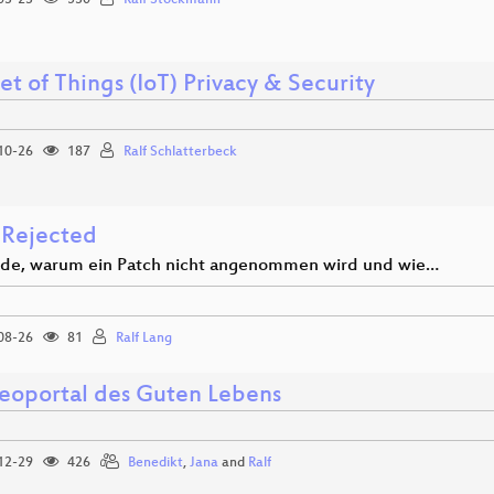
et of Things (IoT) Privacy & Security
10-26
187
Ralf Schlatterbeck
 Rejected
de, warum ein Patch nicht angenommen wird und wie…
08-26
81
Ralf Lang
eoportal des Guten Lebens
12-29
426
Benedikt
,
Jana
and
Ralf