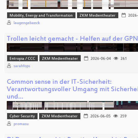
Mobility, Energy and Transformation
ZKM Medientheater
2026-
laugengebaeck
Trollen leicht gemacht - Helfen auf der GP
Entropia / CCC
ZKM Medientheater
2026-06-04
261
sarahfops
Common sense in der IT-Sicherheit:
Verantwortungsvoller Umgang mit Sicherhei
und…
Cyber Security
ZKM Medientheater
2026-06-05
259
promasu