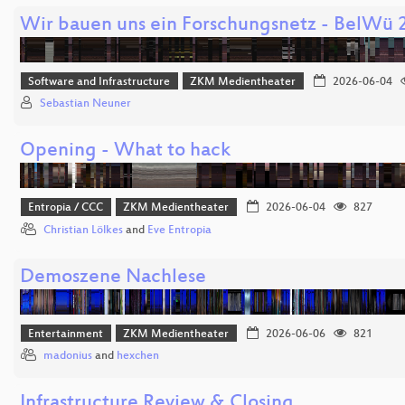
Wir bauen uns ein Forschungsnetz - BelWü 
Software and Infrastructure
ZKM Medientheater
2026-06-04
Sebastian Neuner
Opening - What to hack
Entropia / CCC
ZKM Medientheater
2026-06-04
827
Christian Lölkes
and
Eve Entropia
Demoszene Nachlese
Entertainment
ZKM Medientheater
2026-06-06
821
madonius
and
hexchen
Infrastructure Review & Closing