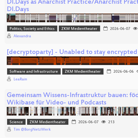
DI.Days as Anarchist Practice/Anarchist Pract
DI.Days
Politics, Society and Ethics
ZKM Medientheater
2026-06-07
Alexandra
[decryptoparty] - Unabled to stay encrypted
Software and Infrastructure
ZKM Medientheater
2026-06-06
LeaRain
Gemeinsam Wissens-Infrastruktur bauen: föd
Wikibase für Video- und Podcasts
Science
ZKM Medientheater
2026-06-07
213
Tim @BorgNetzWerk