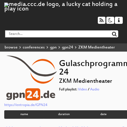
browse
conferences
gpn
gpn24
ZKM Medientheater
Gulaschprogramm
24
ZKM Medientheater
Full playlist:
Video
/
Audio
https://entropia.de/GPN24
name
duration
date