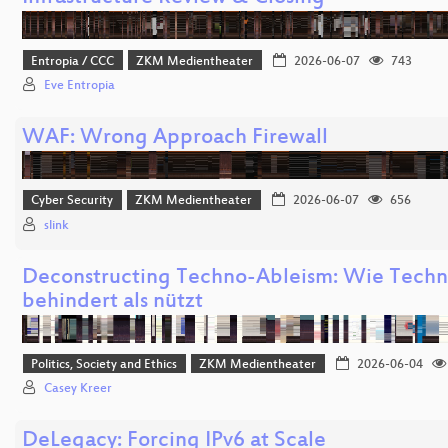
Entropia / CCC
ZKM Medientheater
2026-06-07
743
Eve Entropia
WAF: Wrong Approach Firewall
Cyber Security
ZKM Medientheater
2026-06-07
656
slink
Deconstructing Techno-Ableism: Wie Techn
behindert als nützt
Politics, Society and Ethics
ZKM Medientheater
2026-06-04
Casey Kreer
DeLegacy: Forcing IPv6 at Scale