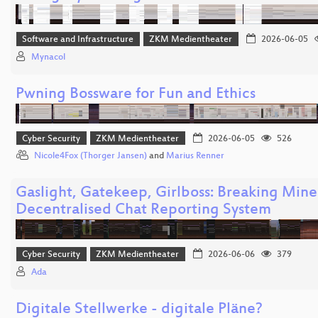
Software and Infrastructure
ZKM Medientheater
2026-06-05
Mynacol
Pwning Bossware for Fun and Ethics
Cyber Security
ZKM Medientheater
2026-06-05
526
Nicole4Fox (Thorger Jansen)
and
Marius Renner
Gaslight, Gatekeep, Girlboss: Breaking Minec
Decentralised Chat Reporting System
Cyber Security
ZKM Medientheater
2026-06-06
379
Ada
Digitale Stellwerke - digitale Pläne?