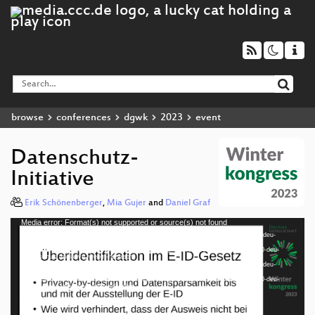
browse
conferences
dgwk
2023
event
Datenschutz-
Initiative
Erik Schönenberger
,
Mia Gujer
and
Daniel Graf
Media error: Format(s) not supported or source(s) not found
Video
Download File: https://cdn.media.ccc.de/events/dgwk/2023/h264-hd/import-56050-deu-
Player
Datenschutz-Initiative_hd.mp4
Download File: https://cdn.media.ccc.de/events/dgwk/2023/webm-hd/import-56050-deu-
Datenschutz-Initiative_webm-hd.webm
Download File: https://cdn.media.ccc.de/events/dgwk/2023/h264-sd/import-56050-deu-
Datenschutz-Initiative_sd.mp4
Download File: https://cdn.media.ccc.de/events/dgwk/2023/webm-sd/import-56050-deu-
deu 1080p (mp4)
Datenschutz-Initiative_webm-sd.webm
deu 1080p (webm)