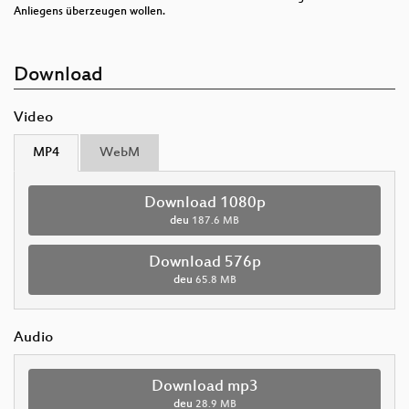
Anliegens überzeugen wollen.
Download
Video
MP4
WebM
Download 1080p
deu
187.6 MB
Download 576p
deu
65.8 MB
Audio
Download mp3
deu
28.9 MB