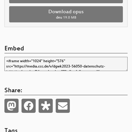
Download opus
deu
19.0 MB
Embed
Share:
Tags