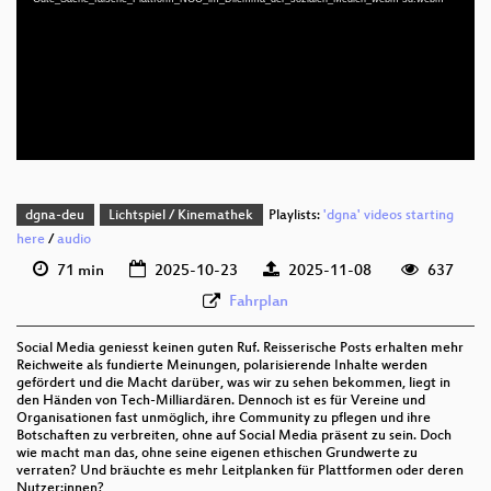
deu 720p (mp4)
deu 720p (webm)
deu 576p (mp4)
deu 576p (webm)
dgna-deu
Lichtspiel / Kinemathek
Playlists:
'dgna' videos starting
here
/
audio
71 min
2025-10-23
2025-11-08
637
Fahrplan
Social Media geniesst keinen guten Ruf. Reisserische Posts erhalten mehr
Reichweite als fundierte Meinungen, polarisierende Inhalte werden
gefördert und die Macht darüber, was wir zu sehen bekommen, liegt in
den Händen von Tech-Milliardären. Dennoch ist es für Vereine und
Organisationen fast unmöglich, ihre Community zu pflegen und ihre
Botschaften zu verbreiten, ohne auf Social Media präsent zu sein. Doch
wie macht man das, ohne seine eigenen ethischen Grundwerte zu
verraten? Und bräuchte es mehr Leitplanken für Plattformen oder deren
Nutzer:innen?