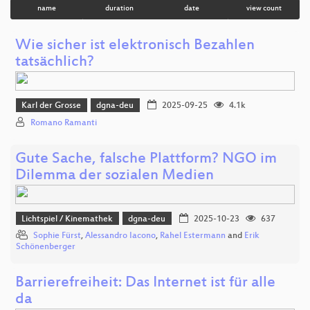
name
duration
date
view count
Wie sicher ist elektronisch Bezahlen
tatsächlich?
Karl der Grosse
dgna-deu
2025-09-25
4.1k
Romano Ramanti
Gute Sache, falsche Plattform? NGO im
Dilemma der sozialen Medien
Lichtspiel / Kinemathek
dgna-deu
2025-10-23
637
Sophie Fürst
,
Alessandro Iacono
,
Rahel Estermann
and
Erik
Schönenberger
Barrierefreiheit: Das Internet ist für alle
da