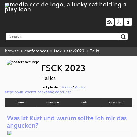
browse
conferences
fsck
fsck2023
Talks
FSCK 2023
Talks
Full playlist:
Video
/
Audio
https://wiki.events.hacknang.de/2023/
name
duration
date
view count
Was ist Rust und warum sollte ich mir das
angucken?