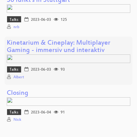
So funkt's in Stuttgart
Talks
2023-06-03
125
nrb
Kinetarium & Cineplay: Multiplayer
Gaming - immersiv und interaktiv
Talks
2023-06-03
93
Albert
Closing
Talks
2023-06-04
91
Nick