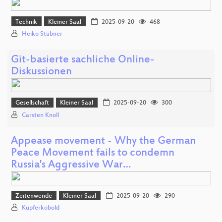
Technik
Kleiner Saal
2025-09-20
468
Heiko Stübner
Git-basierte sachliche Online-
Diskussionen
Gesellschaft
Kleiner Saal
2025-09-20
300
Carsten Knoll
Appease movement - Why the German
Peace Movement fails to condemn
Russia's Aggressive War…
Zeitenwende
Kleiner Saal
2025-09-20
290
Kupferkobold