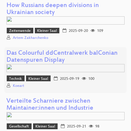
How Russians deepen divisions in
Ukrainian society
Zeitenwende
Kleiner Saal
2025-09-20
109
Artem Zakharchenko
Das Colourful ddCentralwerk balConian
Datenspuren Display
Technik
Kleiner Saal
2025-09-19
100
Koeart
Verteilte Scharniere zwischen
Maintainer:innen und Industrie
Gesellschaft
Kleiner Saal
2025-09-21
98