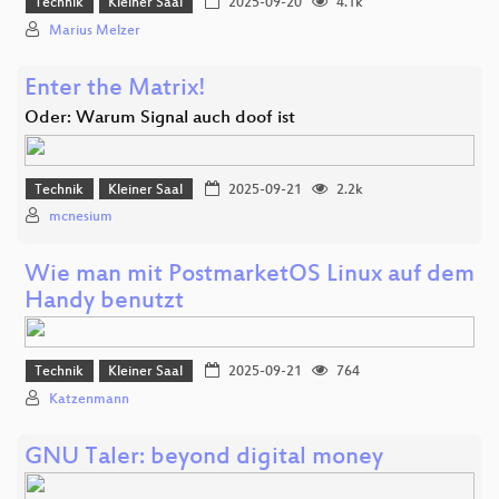
Technik
Kleiner Saal
2025-09-20
4.1k
Marius Melzer
Enter the Matrix!
Oder: Warum Signal auch doof ist
Technik
Kleiner Saal
2025-09-21
2.2k
mcnesium
Wie man mit PostmarketOS Linux auf dem
Handy benutzt
Technik
Kleiner Saal
2025-09-21
764
Katzenmann
GNU Taler: beyond digital money