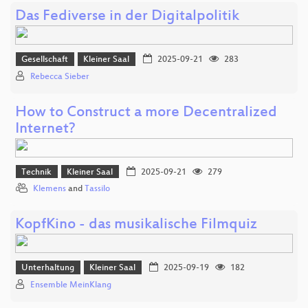
Das Fediverse in der Digitalpolitik
Gesellschaft
Kleiner Saal
2025-09-21
283
Rebecca Sieber
How to Construct a more Decentralized
Internet?
Technik
Kleiner Saal
2025-09-21
279
Klemens
and
Tassilo
KopfKino - das musikalische Filmquiz
Unterhaltung
Kleiner Saal
2025-09-19
182
Ensemble MeinKlang