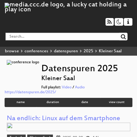
browse
conferences
datenspuren
2025
Kleiner Saal
Datenspuren 2025
Kleiner Saal
Full playlist:
Video
/
Audio
https://datenspuren.de/2025/
name
duration
date
view count
Na endlich: Linux auf dem Smartphone