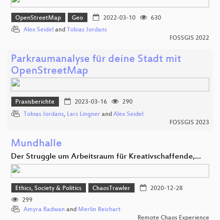
OpenStreetMap
Geo
2022-03-10
630
Alex Seidel
and
Tobias Jordans
FOSSGIS 2022
Parkraumanalyse für deine Stadt mit
OpenStreetMap
Praxisberichte
2023-03-16
290
Tobias Jordans
,
Lars Lingner
and
Alex Seidel
FOSSGIS 2023
Mundhalle
Der Struggle um Arbeitsraum für Kreativschaffende,…
Ethics, Society & Politics
ChaosTrawler
2020-12-28
299
Amyra Radwan
and
Merlin Reichart
Remote Chaos Experience