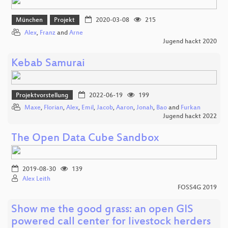
München
Projekt
2020-03-08
215
Alex
,
Franz
and
Arne
Jugend hackt 2020
Kebab Samurai
Projektvorstellung
2022-06-19
199
Maxe
,
Florian
,
Alex
,
Emil
,
Jacob
,
Aaron
,
Jonah
,
Bao
and
Furkan
Jugend hackt 2022
The Open Data Cube Sandbox
2019-08-30
139
Alex Leith
FOSS4G 2019
Show me the good grass: an open GIS
powered call center for livestock herders