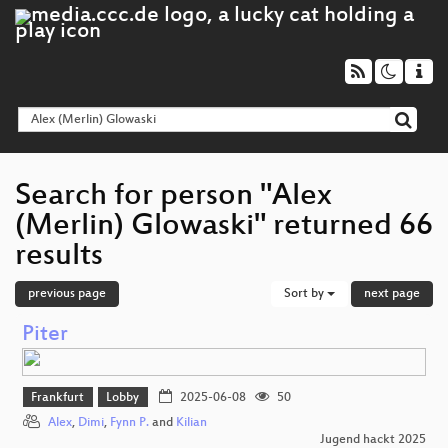
Search for person "Alex
(Merlin) Glowaski" returned 66
results
previous page
Sort by
next page
Piter
Frankfurt
Lobby
2025-06-08
50
Alex
,
Dimi
,
Fynn P.
and
Kilian
Jugend hackt 2025