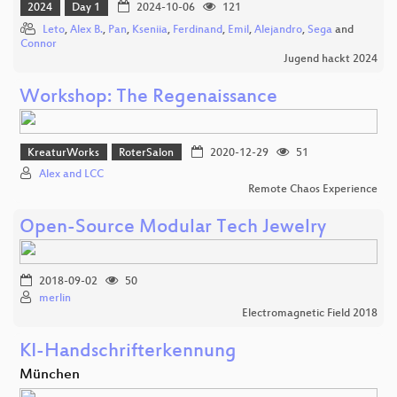
2024
Day 1
2024-10-06
121
Leto
,
Alex B.
,
Pan
,
Kseniia
,
Ferdinand
,
Emil
,
Alejandro
,
Sega
and
Connor
Jugend hackt 2024
Workshop: The Regenaissance
KreaturWorks
RoterSalon
2020-12-29
51
Alex and LCC
Remote Chaos Experience
Open-Source Modular Tech Jewelry
2018-09-02
50
merlin
Electromagnetic Field 2018
KI-Handschrifterkennung
München