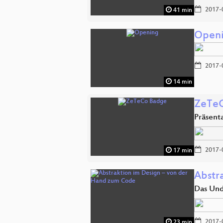
2017-
41 min
Open
2017-
14 min
ZeTe
Präsent
2017-
17 min
Abstr
Das Und
2017-
23 min