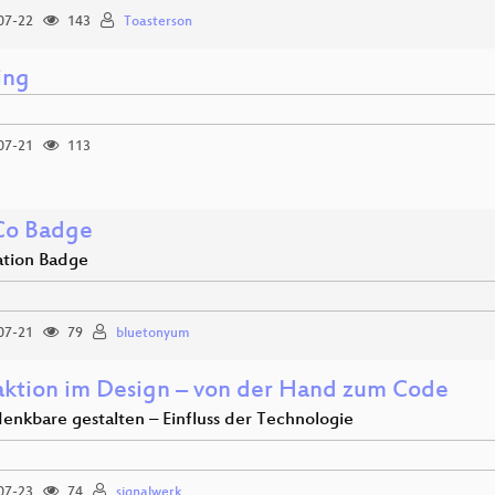
07-22
143
Toasterson
ing
07-21
113
Co Badge
ation Badge
07-21
79
bluetonyum
aktion im Design – von der Hand zum Code
enkbare gestalten – Einfluss der Technologie
07-23
74
signalwerk