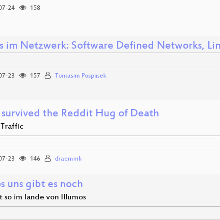
07-24
158
s im Netzwerk: Software Defined Networks, Li
07-23
157
Tomasim Pospiisek
 survived the Reddit Hug of Death
 Traffic
07-23
146
draemmli
s uns gibt es noch
t so im lande von Illumos