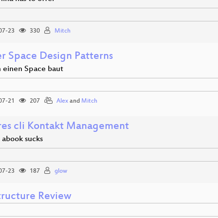
07-23
330
Mitch
r Space Design Patterns
 einen Space baut
07-21
207
Alex
and
Mitch
res cli Kontakt Management
 abook sucks
07-23
187
glow
structure Review