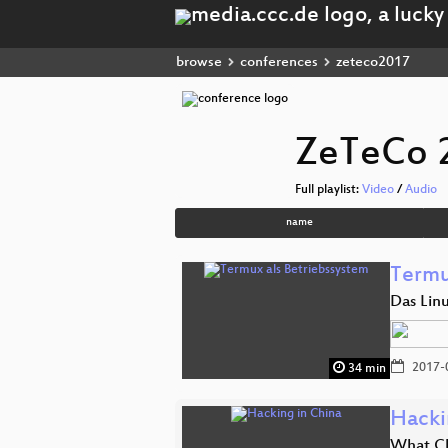
browse
conferences
zeteco2017
ZeTeCo 
Full playlist:
Video
/
Audio
name
Termu
Das Lin
2017-
34 min
Hacki
What Ch