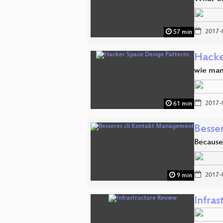
2017-
57 min
Hacke
wie man
2017-
61 min
Besse
Because
2017-
9 min
Infra