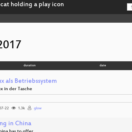
2017
duration
date
x als Betriebssystem
ux in der Tasche
07-22
1.3k
glow
ng in China
ina has to offer