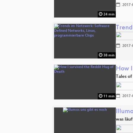
2017-
24 min
Trend
2017-
38 min
How I
Tales of
2017-
11 min
Illumo
was läuf