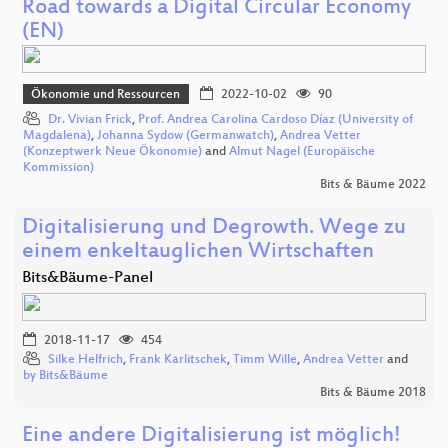
Road towards a Digital Circular Economy
(EN)
Ökonomie und Ressourcen
2022-10-02
90
Dr. Vivian Frick
,
Prof. Andrea Carolina Cardoso Díaz (University of
Magdalena)
,
Johanna Sydow (Germanwatch)
,
Andrea Vetter
(Konzeptwerk Neue Ökonomie)
and
Almut Nagel (Europäische
Kommission)
Bits & Bäume 2022
Digitalisierung und Degrowth. Wege zu
einem enkeltauglichen Wirtschaften
Bits&Bäume-Panel
2018-11-17
454
Silke Helfrich
,
Frank Karlitschek
,
Timm Wille
,
Andrea Vetter
and
by Bits&Bäume
Bits & Bäume 2018
Eine andere Digitalisierung ist möglich!