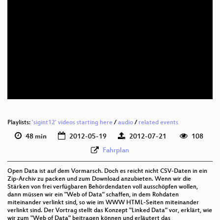
eng 576p (mp4)
eng 576p (webm)
Playlists:
'sigint12' videos starting here
/
audio
/
related events
48 min
2012-05-19
2012-07-21
108
Fahrplan
Open Data ist auf dem Vormarsch. Doch es reicht nicht CSV-Daten in ein
Zip-Archiv zu packen und zum Download anzubieten. Wenn wir die
Stärken von frei verfügbaren Behördendaten voll ausschöpfen wollen,
dann müssen wir ein "Web of Data" schaffen, in dem Rohdaten
miteinander verlinkt sind, so wie im WWW HTML-Seiten miteinander
verlinkt sind. Der Vortrag stellt das Konzept "Linked Data" vor, erklärt, wie
wir zum "Web of Data" beitragen können und erläutert das