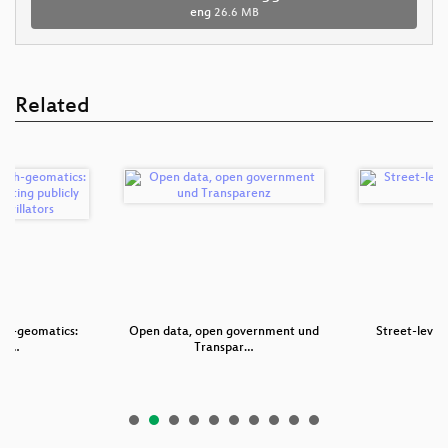
eng
26.6 MB
Related
lth-geomatics:
Open data, open government und
Street-level
g …
Transpar…