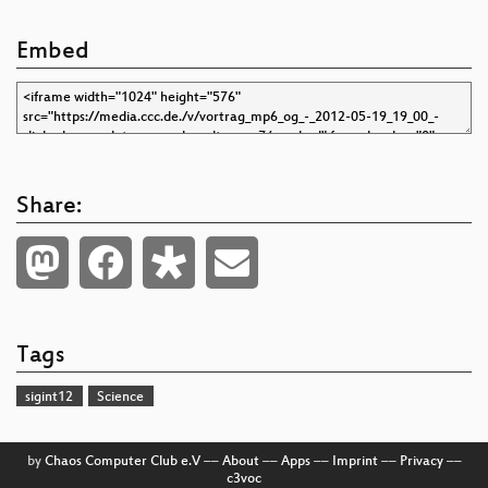
Embed
Share:
Tags
sigint12
Science
by
Chaos Computer Club e.V
––
About
––
Apps
––
Imprint
––
Privacy
––
c3voc