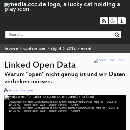
browse
conferences
sigint
2012
event
Linked Open Data
Warum "open" nicht genug ist und wir Daten
verlinken müssen.
Angelo Veltens
Media error: Format(s) not supported or source(s) not found
Video
Download File: https://cdn.media.ccc.de/events/sigint12/mp4/vortrag_mp6_og_-_2012-05-
Player
19_19_00_-_linked_open_data_-_angelo_veltens_-_7.mp4
Download File: https://cdn.media.ccc.de/events/sigint12/webm/vortrag_mp6_og_-_2012-05-
19_19_00_-_linked_open_data_-_angelo_veltens_-_7.webm